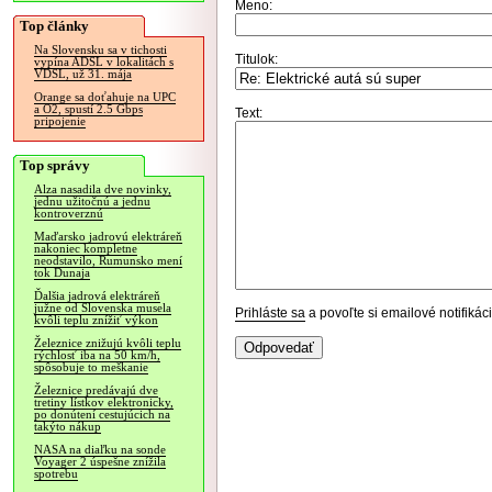
Meno:
Top články
Na Slovensku sa v tichosti
Titulok:
vypína ADSL v lokalitách s
VDSL, už 31. mája
Orange sa doťahuje na UPC
a O2, spustí 2.5 Gbps
Text:
pripojenie
Top správy
Alza nasadila dve novinky,
jednu užitočnú a jednu
kontroverznú
Maďarsko jadrovú elektráreň
nakoniec kompletne
neodstavilo, Rumunsko mení
tok Dunaja
Ďalšia jadrová elektráreň
južne od Slovenska musela
Prihláste sa
a povoľte si emailové notifiká
kvôli teplu znížiť výkon
Železnice znižujú kvôli teplu
rýchlosť iba na 50 km/h,
spôsobuje to meškanie
Železnice predávajú dve
tretiny lístkov elektronicky,
po donútení cestujúcich na
takýto nákup
NASA na diaľku na sonde
Voyager 2 úspešne znížila
spotrebu