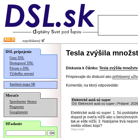
neprihlásený
Tesla zvýšila množs
DSL pripojenie
Ceny DSL
Dostupnosť DSL
Diskusia k článku:
Tesla zvýšila množst
Fórum o DSL
Výsledky meraní
Prispievajte do diskusií ako
prihlásený užív
Satelitná mapa SR
Komentár, na ktorý odpovedáte:
Merače
Elektrické autá sú super
Speedmeter
Merania
Od: Elektrické autá sú super | Pridané: 202
Pingmeter
Googlemeter
Elektrické autá sú super: 1. Sú podstat
dojazd je oveľa nižší ako u benzínových 
tak je ešte nižší. 3. Nabíjanie trvá nepo
Hľadanie
niekto vôbec kúpi?
Odpovedať