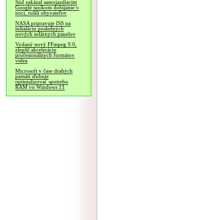
Súd zakázal samojazdiacim
Google taxíkom dobíjanie v
noci, rušili obyvateľov
NASA pripravuje ISS na
inštaláciu posledných
nových solárnych panelov
Vydaný nový FFmpeg 9.0,
zlepšil akceleráciu
profesionálnych formátov
videa
Microsoft v čase drahých
pamätí sľubuje
optimalizovať spotrebu
RAM vo Windows 11