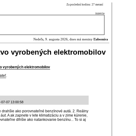
Za poslednú hodinu: 27 meraní
inzercia
Nedeľa, 9. augusta 2026, dnes má meniny
Ľubomíra
tvo vyrobených elektromobilov
vo vyrobených elektromobilov
ateľ
.
6-07-07 13:00:58
ne drahšie ako porovnateľné benzínové autá. 2. Reálny
áut. A ak zapnete v lete klimatizáciu a v zime kúrenie,
rovnateľne dlhšie ako natankovanie benzínu... To si aj