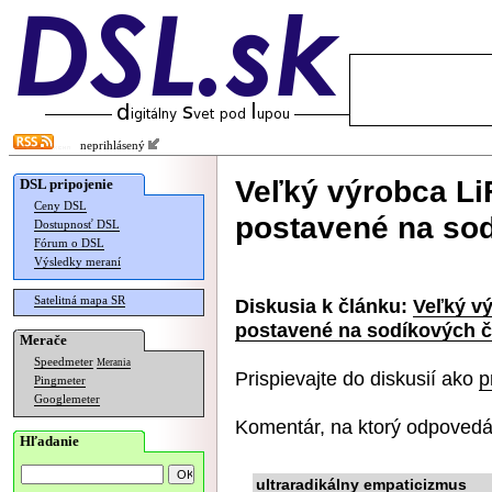
neprihlásený
Veľký výrobca Li
DSL pripojenie
Ceny DSL
postavené na so
Dostupnosť DSL
Fórum o DSL
Výsledky meraní
Satelitná mapa SR
Diskusia k článku:
Veľký v
postavené na sodíkových 
Merače
Speedmeter
Merania
Prispievajte do diskusií ako
p
Pingmeter
Googlemeter
Komentár, na ktorý odpovedá
Hľadanie
ultraradikálny empaticizmus