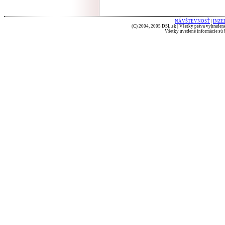
NÁVŠTEVNOSŤ
|
INZE
(C) 2004, 2005 DSL.sk | Všetky práva vyhradené
Všetky uvedené informácie sú b