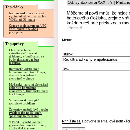
Od: syntaxterrorXXX, . Y | Pridan
Top články
Môžeme si povšimnúť, že nejde o
Na Slovensku sa v tichosti
vypína ADSL v lokalitách s
batériového úložiska, zrejme vrát
VDSL, už 31. mája
každom reštarte priekazne s rad
Orange sa doťahuje na UPC
Odpovedať
a O2, spustí 2.5 Gbps
pripojenie
Meno:
Top správy
Chrome sa bude
aktualizovať dvakrát
Titulok:
týždenne, v budúcnosti sa
bude aktualizovať bez
reštartov
Text:
Rumunsko odstrelmi a
blokádou mení tok Dunaja,
aby udržalo jadrovú
elektráreň v chode
Maďarsko jadrovú elektráreň
nakoniec kompletne
neodstavilo, Rumunsko mení
tok Dunaja
Slovensko.sk má opäť
technické problémy
Železnice znižujú kvôli teplu
rýchlosť iba na 50 km/h,
spôsobuje to meškanie
Prihláste sa
a povoľte si emailové notifiká
V Poľsku spustili takmer
gigawatthodinové úložisko,
z LiFePO4 článkov