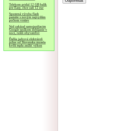
Telekom pridal 12 GB balík
pre Easy, chce zaň 12 eur
Spustená výroba flash
pamäte s novým najvyšším
počtom vrstiev
Súd zakázal samojazdiacim
Google taxíkom dobíjanie v
noci, rušili obyvateľov
Ďalšia jadrová elektráreň
južne od Slovenska musela
kvôli teplu znížiť výkon