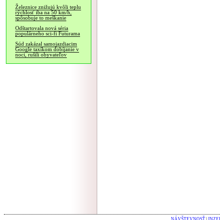
Železnice znižujú kvôli teplu
rýchlosť iba na 50 km/h,
spôsobuje to meškanie
Odštartovala nová séria
populárneho sci-fi Futurama
Súd zakázal samojazdiacim
Google taxíkom dobíjanie v
noci, rušili obyvateľov
NÁVŠTEVNOSŤ
|
INZE