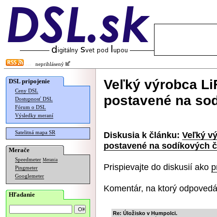
neprihlásený
Veľký výrobca Li
DSL pripojenie
Ceny DSL
postavené na so
Dostupnosť DSL
Fórum o DSL
Výsledky meraní
Satelitná mapa SR
Diskusia k článku:
Veľký v
postavené na sodíkových 
Merače
Speedmeter
Merania
Prispievajte do diskusií ako
p
Pingmeter
Googlemeter
Komentár, na ktorý odpovedá
Hľadanie
Re: Úložisko v Humpolci.