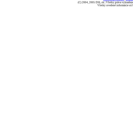
(C) 2004, 2005 DSL.sk | Všetky práva vyhradené
Všetky uvedené informácie sú b