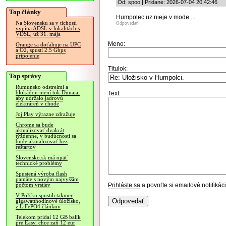
Od: spoo | Pridané: 2026-07-04 20:42:46
Top články
Humpolec uz nieje v mode ...
Na Slovensku sa v tichosti
Odpovedať
vypína ADSL v lokalitách s
VDSL, už 31. mája
Meno:
Orange sa doťahuje na UPC
a O2, spustí 2.5 Gbps
pripojenie
Titulok:
Top správy
Rumunsko odstrelmi a
blokádou mení tok Dunaja,
Text:
aby udržalo jadrovú
elektráreň v chode
Joj Play výrazne zdražuje
Chrome sa bude
aktualizovať dvakrát
týždenne, v budúcnosti sa
bude aktualizovať bez
reštartov
Slovensko.sk má opäť
technické problémy
Spustená výroba flash
pamäte s novým najvyšším
Prihláste sa
a povoľte si emailové notifiká
počtom vrstiev
V Poľsku spustili takmer
gigawatthodinové úložisko,
z LiFePO4 článkov
Telekom pridal 12 GB balík
pre Easy, chce zaň 12 eur