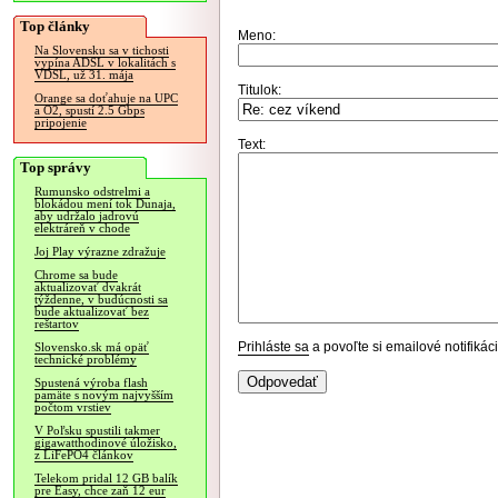
Top články
Meno:
Na Slovensku sa v tichosti
vypína ADSL v lokalitách s
VDSL, už 31. mája
Titulok:
Orange sa doťahuje na UPC
a O2, spustí 2.5 Gbps
pripojenie
Text:
Top správy
Rumunsko odstrelmi a
blokádou mení tok Dunaja,
aby udržalo jadrovú
elektráreň v chode
Joj Play výrazne zdražuje
Chrome sa bude
aktualizovať dvakrát
týždenne, v budúcnosti sa
bude aktualizovať bez
reštartov
Prihláste sa
a povoľte si emailové notifiká
Slovensko.sk má opäť
technické problémy
Spustená výroba flash
pamäte s novým najvyšším
počtom vrstiev
V Poľsku spustili takmer
gigawatthodinové úložisko,
z LiFePO4 článkov
Telekom pridal 12 GB balík
pre Easy, chce zaň 12 eur