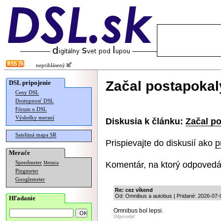
neprihlásený
Začal postapokal
DSL pripojenie
Ceny DSL
Dostupnosť DSL
Fórum o DSL
Výsledky meraní
Diskusia k článku:
Začal po
Satelitná mapa SR
Prispievajte do diskusií ako
p
Merače
Komentár, na ktorý odpovedá
Speedmeter
Merania
Pingmeter
Googlemeter
Re: cez víkend
Od: Omnibus a autobus | Pridané: 2026-07-
Hľadanie
Omnibus bol lepsi.
Odpovedať