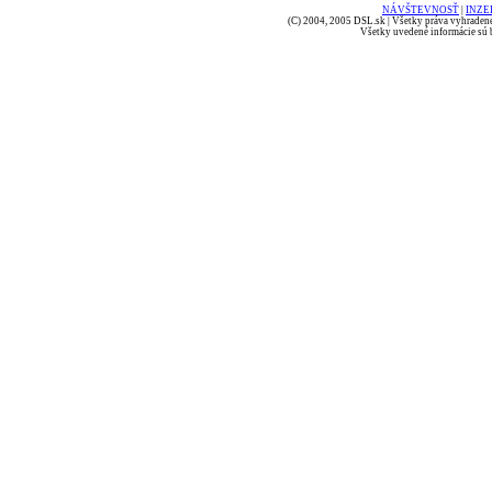
NÁVŠTEVNOSŤ
|
INZE
(C) 2004, 2005 DSL.sk | Všetky práva vyhradené
Všetky uvedené informácie sú b