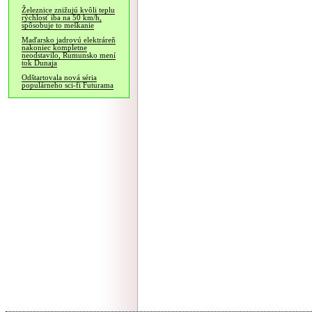
Železnice znižujú kvôli teplu
rýchlosť iba na 50 km/h,
spôsobuje to meškanie
Maďarsko jadrovú elektráreň
nakoniec kompletne
neodstavilo, Rumunsko mení
tok Dunaja
Odštartovala nová séria
populárneho sci-fi Futurama