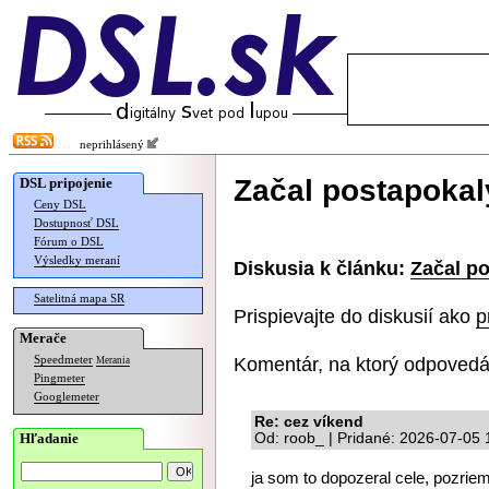
neprihlásený
Začal postapokal
DSL pripojenie
Ceny DSL
Dostupnosť DSL
Fórum o DSL
Výsledky meraní
Diskusia k článku:
Začal po
Satelitná mapa SR
Prispievajte do diskusií ako
p
Merače
Komentár, na ktorý odpovedá
Speedmeter
Merania
Pingmeter
Googlemeter
Re: cez víkend
Hľadanie
Od: roob_ | Pridané: 2026-07-05 
ja som to dopozeral cele, pozriem