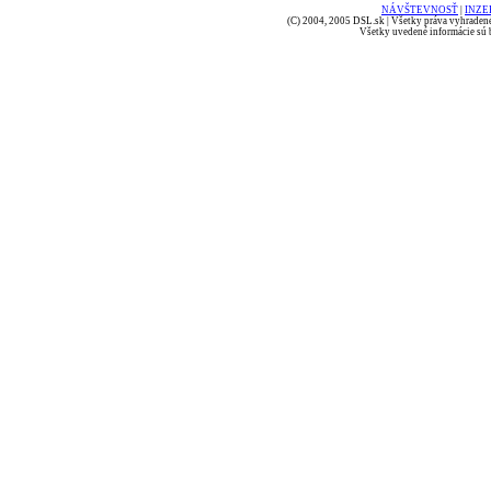
NÁVŠTEVNOSŤ
|
INZE
(C) 2004, 2005 DSL.sk | Všetky práva vyhradené
Všetky uvedené informácie sú b