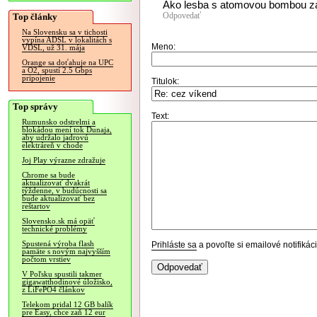
Ako lesba s atomovou bombou za
Odpovedať
Top články
Na Slovensku sa v tichosti
vypína ADSL v lokalitách s
Meno:
VDSL, už 31. mája
Orange sa doťahuje na UPC
a O2, spustí 2.5 Gbps
pripojenie
Titulok:
Top správy
Text:
Rumunsko odstrelmi a
blokádou mení tok Dunaja,
aby udržalo jadrovú
elektráreň v chode
Joj Play výrazne zdražuje
Chrome sa bude
aktualizovať dvakrát
týždenne, v budúcnosti sa
bude aktualizovať bez
reštartov
Slovensko.sk má opäť
technické problémy
Spustená výroba flash
Prihláste sa
a povoľte si emailové notifiká
pamäte s novým najvyšším
počtom vrstiev
V Poľsku spustili takmer
gigawatthodinové úložisko,
z LiFePO4 článkov
Telekom pridal 12 GB balík
pre Easy, chce zaň 12 eur