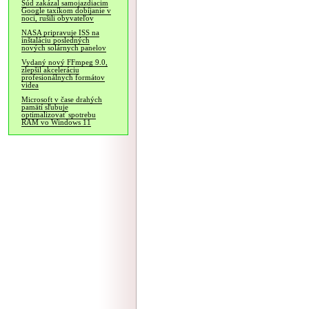
Súd zakázal samojazdiacim
Google taxíkom dobíjanie v
noci, rušili obyvateľov
NASA pripravuje ISS na
inštaláciu posledných
nových solárnych panelov
Vydaný nový FFmpeg 9.0,
zlepšil akceleráciu
profesionálnych formátov
videa
Microsoft v čase drahých
pamätí sľubuje
optimalizovať spotrebu
RAM vo Windows 11