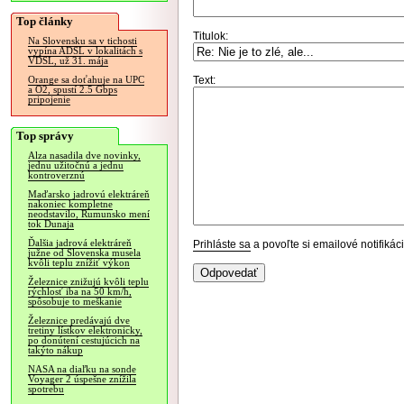
Top články
Titulok:
Na Slovensku sa v tichosti
vypína ADSL v lokalitách s
VDSL, už 31. mája
Text:
Orange sa doťahuje na UPC
a O2, spustí 2.5 Gbps
pripojenie
Top správy
Alza nasadila dve novinky,
jednu užitočnú a jednu
kontroverznú
Maďarsko jadrovú elektráreň
nakoniec kompletne
neodstavilo, Rumunsko mení
tok Dunaja
Ďalšia jadrová elektráreň
Prihláste sa
a povoľte si emailové notifiká
južne od Slovenska musela
kvôli teplu znížiť výkon
Železnice znižujú kvôli teplu
rýchlosť iba na 50 km/h,
spôsobuje to meškanie
Železnice predávajú dve
tretiny lístkov elektronicky,
po donútení cestujúcich na
takýto nákup
NASA na diaľku na sonde
Voyager 2 úspešne znížila
spotrebu