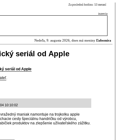
Za poslednú hodinu: 53 meraní
inzercia
Nedeľa, 9. augusta 2026, dnes má meniny
Ľubomíra
cký seriál od Apple
ký seriál od Apple
ateľ
.
-04 10:10:02
si vražedný maniak namontuje na trojkolku apple
ýchacie cesty špeciálnu handričku od výrobcu,
ičiek produktov na zlepšenie užívateľského zážitku.