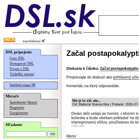
neprihlásený
Začal postapokalypti
DSL pripojenie
Ceny DSL
Dostupnosť DSL
Diskusia k článku:
Začal postapokalyptic
Fórum o DSL
Výsledky meraní
Prispievajte do diskusií ako
prihlásený užív
Satelitná mapa SR
Komentár, na ktorý odpovedáte:
Merače
Nie je to zlé, ale...
Speedmeter
Merania
Od: Baltazár Kokoschka | Pridané: 2026-07
Pingmeter
Googlemeter
Diváci skôr volajú po horore, v ktorom 
kolieska a bude obetiam prikladať na d
impregnovanú vôňou, používanou do krab
Hľadanie
Odpovedať
Meno: