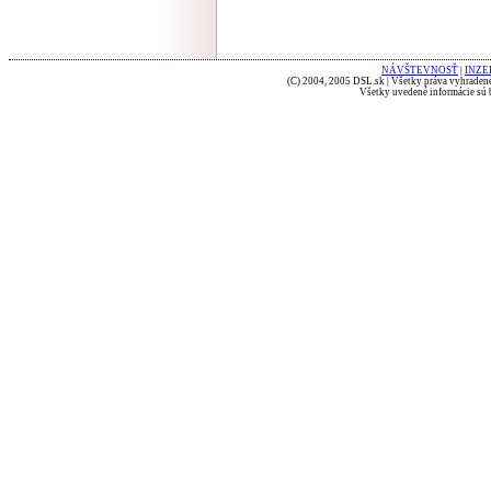
NÁVŠTEVNOSŤ
|
INZE
(C) 2004, 2005 DSL.sk | Všetky práva vyhradené
Všetky uvedené informácie sú b