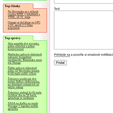
Top články
Text:
Na Slovensku sa v tichosti
vypína ADSL v lokalitách s
VDSL, už 31. mája
Orange sa doťahuje na UPC
a O2, spustí 2.5 Gbps
pripojenie
Top správy
Alza nasadila dve novinky,
jednu užitočnú a jednu
kontroverznú
Maďarsko jadrovú elektráreň
Prihláste sa
a povoľte si emailové notifiká
nakoniec kompletne
neodstavilo, Rumunsko mení
tok Dunaja
Ďalšia jadrová elektráreň
južne od Slovenska musela
kvôli teplu znížiť výkon
Železnice predávajú dve
tretiny lístkov elektronicky,
po donútení cestujúcich na
takýto nákup
Železnice znižujú kvôli teplu
rýchlosť iba na 50 km/h,
spôsobuje to meškanie
NASA na diaľku na sonde
Voyager 2 úspešne znížila
spotrebu