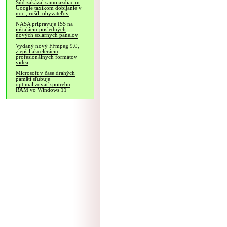
Súd zakázal samojazdiacim
Google taxíkom dobíjanie v
noci, rušili obyvateľov
NASA pripravuje ISS na
inštaláciu posledných
nových solárnych panelov
Vydaný nový FFmpeg 9.0,
zlepšil akceleráciu
profesionálnych formátov
videa
Microsoft v čase drahých
pamätí sľubuje
optimalizovať spotrebu
RAM vo Windows 11