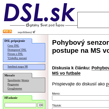
neprihlásený
Pohybový senzor 
DSL pripojenie
Ceny DSL
postupe na MS vo
Dostupnosť DSL
Fórum o DSL
Výsledky meraní
Satelitná mapa SR
Diskusia k článku:
Pohybov
MS vo futbale
Merače
Speedmeter
Merania
Prispievajte do diskusií ako
p
Pingmeter
Googlemeter
Meno:
Hľadanie
Titulok: