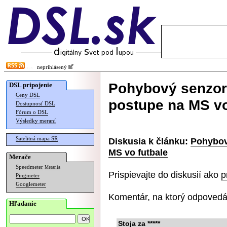
neprihlásený
Pohybový senzor 
DSL pripojenie
Ceny DSL
postupe na MS vo
Dostupnosť DSL
Fórum o DSL
Výsledky meraní
Satelitná mapa SR
Diskusia k článku:
Pohybov
MS vo futbale
Merače
Speedmeter
Merania
Prispievajte do diskusií ako
p
Pingmeter
Googlemeter
Komentár, na ktorý odpovedá
Hľadanie
Stoja za *****