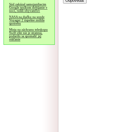
Súd zakázal samojazdiacim
Google taxíkom dobíjanie v
noci, rušili obyvateľov
NASA na diaľku na sonde
Voyager 2 úspešne znížila
spotrebu
Misia na záchranu teleskopu
Swift ešte nie je stratená,
podarilo sa spomaliť jej
otáčanie