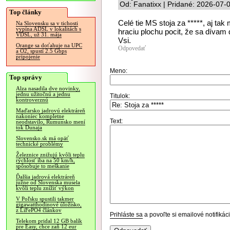
Od: Fanatixx | Pridané: 2026-07-
Top články
Celé tie MS stoja za *****, aj ta
Na Slovensku sa v tichosti
vypína ADSL v lokalitách s
hraciu plochu pocit, že sa dívam
VDSL, už 31. mája
Vsi.
Orange sa doťahuje na UPC
Odpovedať
a O2, spustí 2.5 Gbps
pripojenie
Meno:
Top správy
Alza nasadila dve novinky,
jednu užitočnú a jednu
Titulok:
kontroverznú
Maďarsko jadrovú elektráreň
nakoniec kompletne
Text:
neodstavilo, Rumunsko mení
tok Dunaja
Slovensko.sk má opäť
technické problémy
Železnice znižujú kvôli teplu
rýchlosť iba na 50 km/h,
spôsobuje to meškanie
Ďalšia jadrová elektráreň
južne od Slovenska musela
kvôli teplu znížiť výkon
V Poľsku spustili takmer
gigawatthodinové úložisko,
z LiFePO4 článkov
Prihláste sa
a povoľte si emailové notifiká
Telekom pridal 12 GB balík
pre Easy, chce zaň 12 eur