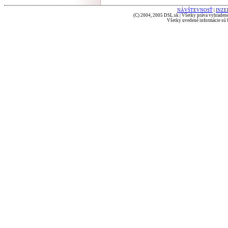
NÁVŠTEVNOSŤ
|
INZE
(C) 2004, 2005 DSL.sk | Všetky práva vyhradené
Všetky uvedené informácie sú b