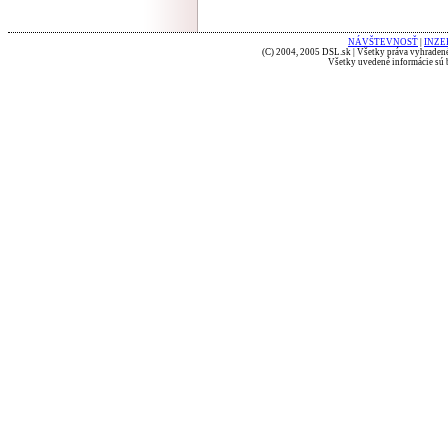
NÁVŠTEVNOSŤ
|
INZE
(C) 2004, 2005 DSL.sk | Všetky práva vyhradené
Všetky uvedené informácie sú b