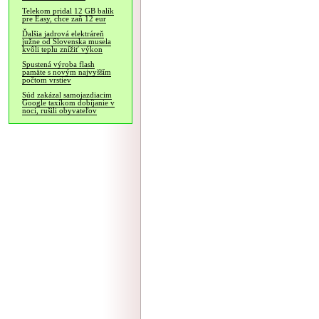
Telekom pridal 12 GB balík
pre Easy, chce zaň 12 eur
Ďalšia jadrová elektráreň
južne od Slovenska musela
kvôli teplu znížiť výkon
Spustená výroba flash
pamäte s novým najvyšším
počtom vrstiev
Súd zakázal samojazdiacim
Google taxíkom dobíjanie v
noci, rušili obyvateľov