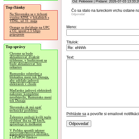
Od: Pelééééé | Pridané: 2026-07-03 13:33:2
Top články
Čo sa stalo na tureckom vrchu ostane n
Na Slovensku sa v tichosti
Odpovedať
vypína ADSL v lokalitách s
VDSL, už 31. mája
Meno:
Orange sa doťahuje na UPC
a O2, spustí 2.5 Gbps
pripojenie
Titulok:
Top správy
Chrome sa bude
aktualizovať dvakrát
Text:
týždenne, v budúcnosti sa
bude aktualizovať bez
reštartov
Rumunsko odstrelmi a
blokádou mení tok Dunaja,
aby udržalo jadrovú
elektráreň v chode
Maďarsko jadrovú elektráreň
nakoniec kompletne
neodstavilo, Rumunsko mení
tok Dunaja
Slovensko.sk má opäť
technické problémy
Prihláste sa
a povoľte si emailové notifiká
Železnice znižujú kvôli teplu
rýchlosť iba na 50 km/h,
spôsobuje to meškanie
V Poľsku spustili takmer
gigawatthodinové úložisko,
z LiFePO4 článkov