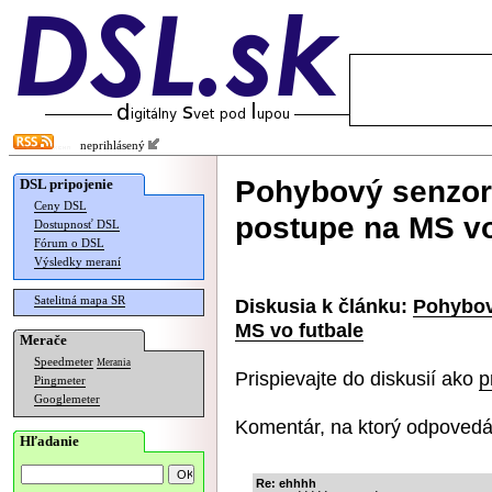
neprihlásený
Pohybový senzor 
DSL pripojenie
Ceny DSL
postupe na MS vo
Dostupnosť DSL
Fórum o DSL
Výsledky meraní
Satelitná mapa SR
Diskusia k článku:
Pohybov
MS vo futbale
Merače
Speedmeter
Merania
Prispievajte do diskusií ako
p
Pingmeter
Googlemeter
Komentár, na ktorý odpovedá
Hľadanie
Re: ehhhh