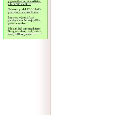
gigawatthodinové úložisko,
z LiFePO4 článkov
Telekom pridal 12 GB balík
pre Easy, chce zaň 12 eur
Spustená výroba flash
pamäte s novým najvyšším
počtom vrstiev
Súd zakázal samojazdiacim
Google taxíkom dobíjanie v
noci, rušili obyvateľov