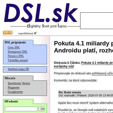
neprihlásený
Pokuta 4.1 miliardy
DSL pripojenie
Ceny DSL
Androidu platí, roz
Dostupnosť DSL
Fórum o DSL
Výsledky meraní
Diskusia k článku:
Pokuta 4.1 miliardy pr
európsky súd
Satelitná mapa SR
Prispievajte do diskusií ako
prihlásený užív
Merače
Komentár, na ktorý odpovedáte:
Speedmeter
Merania
Pingmeter
Googlemeter
Re: Bude sranda
Od: mamutiik | Pridané: 2026-07-05 13:46:0
Hľadanie
Apple tiez musi otvoriť system alternativ
Rozdiel je, ze Google nuti ostatných vyr