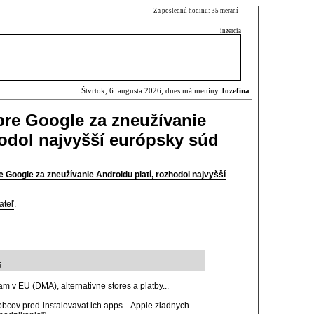
Za poslednú hodinu: 35 meraní
inzercia
Štvrtok, 6. augusta 2026, dnes má meniny
Jozefína
 pre Google za zneužívanie
hodol najvyšší európsky súd
e Google za zneužívanie Androidu platí, rozhodol najvyšší
ateľ
.
5
am v EU (DMA), alternativne stores a platby...
obcov pred-instalovavat ich apps... Apple ziadnych