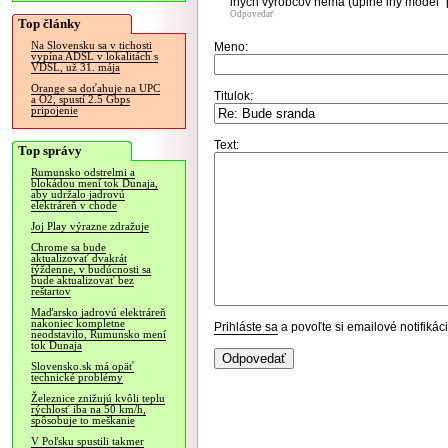
inych vyrobcov nema (uplne iny model "
Odpovedať
Top články
Na Slovensku sa v tichosti
Meno:
vypína ADSL v lokalitách s
VDSL, už 31. mája
Orange sa doťahuje na UPC
Titulok:
a O2, spustí 2.5 Gbps
pripojenie
Text:
Top správy
Rumunsko odstrelmi a
blokádou mení tok Dunaja,
aby udržalo jadrovú
elektráreň v chode
Joj Play výrazne zdražuje
Chrome sa bude
aktualizovať dvakrát
týždenne, v budúcnosti sa
bude aktualizovať bez
reštartov
Maďarsko jadrovú elektráreň
nakoniec kompletne
Prihláste sa
a povoľte si emailové notifiká
neodstavilo, Rumunsko mení
tok Dunaja
Slovensko.sk má opäť
technické problémy
Železnice znižujú kvôli teplu
rýchlosť iba na 50 km/h,
spôsobuje to meškanie
V Poľsku spustili takmer