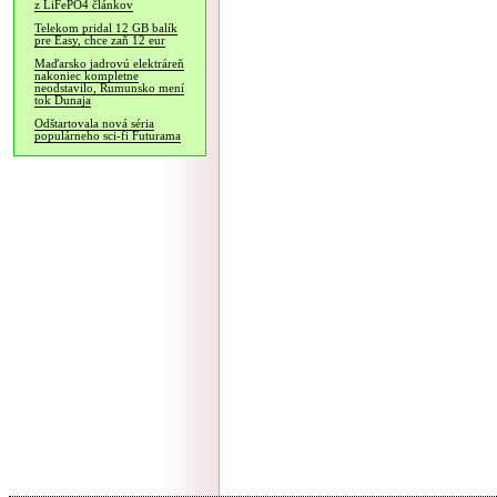
z LiFePO4 článkov
Telekom pridal 12 GB balík
pre Easy, chce zaň 12 eur
Maďarsko jadrovú elektráreň
nakoniec kompletne
neodstavilo, Rumunsko mení
tok Dunaja
Odštartovala nová séria
populárneho sci-fi Futurama