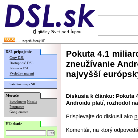
neprihlásený
Pokuta 4.1 miliar
DSL pripojenie
Ceny DSL
zneužívanie Andro
Dostupnosť DSL
Fórum o DSL
najvyšší európsk
Výsledky meraní
Satelitná mapa SR
Diskusia k článku:
Pokuta 4
Merače
Androidu platí, rozhodol n
Speedmeter
Merania
Pingmeter
Googlemeter
Prispievajte do diskusií ako
p
Hľadanie
Komentár, na ktorý odpovedá