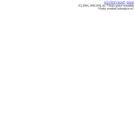
NÁVŠTEVNOSŤ
|
INZE
(C) 2004, 2005 DSL.sk | Všetky práva vyhradené
Všetky uvedené informácie sú b