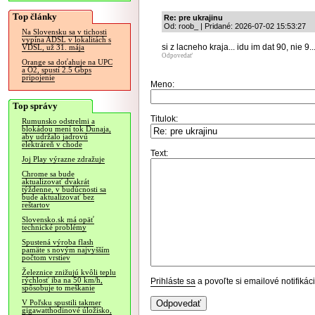
Top články
Re: pre ukrajinu
Od: roob_ | Pridané: 2026-07-02 15:53:27
Na Slovensku sa v tichosti
vypína ADSL v lokalitách s
si z lacneho kraja... idu im dat 90, nie 9..
VDSL, už 31. mája
Odpovedať
Orange sa doťahuje na UPC
a O2, spustí 2.5 Gbps
pripojenie
Meno:
Top správy
Titulok:
Rumunsko odstrelmi a
blokádou mení tok Dunaja,
aby udržalo jadrovú
elektráreň v chode
Text:
Joj Play výrazne zdražuje
Chrome sa bude
aktualizovať dvakrát
týždenne, v budúcnosti sa
bude aktualizovať bez
reštartov
Slovensko.sk má opäť
technické problémy
Spustená výroba flash
pamäte s novým najvyšším
počtom vrstiev
Železnice znižujú kvôli teplu
rýchlosť iba na 50 km/h,
Prihláste sa
a povoľte si emailové notifiká
spôsobuje to meškanie
V Poľsku spustili takmer
gigawatthodinové úložisko,