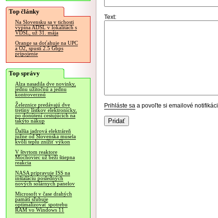
Top články
Text:
Na Slovensku sa v tichosti
vypína ADSL v lokalitách s
VDSL, už 31. mája
Orange sa doťahuje na UPC
a O2, spustí 2.5 Gbps
pripojenie
Top správy
Alza nasadila dve novinky,
jednu užitočnú a jednu
kontroverznú
Železnice predávajú dve
Prihláste sa
a povoľte si emailové notifiká
tretiny lístkov elektronicky,
po donútení cestujúcich na
takýto nákup
Ďalšia jadrová elektráreň
južne od Slovenska musela
kvôli teplu znížiť výkon
V štvrtom reaktore
Mochoviec už beží štiepna
reakcia
NASA pripravuje ISS na
inštaláciu posledných
nových solárnych panelov
Microsoft v čase drahých
pamätí sľubuje
optimalizovať spotrebu
RAM vo Windows 11