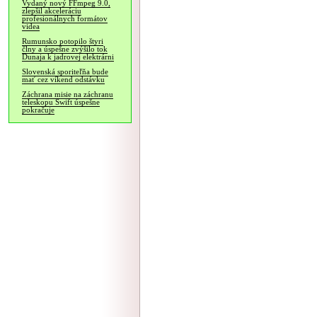
Vydaný nový FFmpeg 9.0,
zlepšil akceleráciu
profesionálnych formátov
videa
Rumunsko potopilo štyri
člny a úspešne zvýšilo tok
Dunaja k jadrovej elektrárni
Slovenská sporiteľňa bude
mať cez víkend odstávku
Záchrana misie na záchranu
teleskopu Swift úspešne
pokračuje