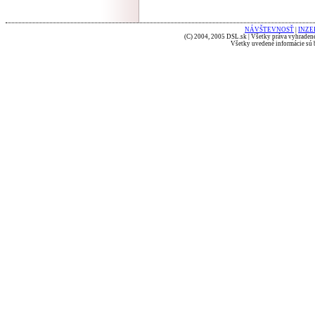
NÁVŠTEVNOSŤ
|
INZE
(C) 2004, 2005 DSL.sk | Všetky práva vyhradené
Všetky uvedené informácie sú b