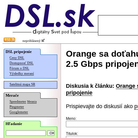
neprihlásený
Orange sa doťahu
DSL pripojenie
Ceny DSL
2.5 Gbps pripoje
Dostupnosť DSL
Fórum o DSL
Výsledky meraní
Satelitná mapa SR
Diskusia k článku:
Orange 
pripojenie
Merače
Speedmeter
Merania
Prispievajte do diskusií ako
p
Pingmeter
Googlemeter
Meno:
Hľadanie
Titulok: