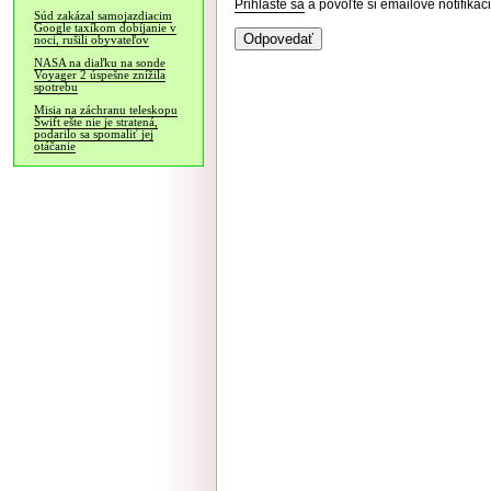
Prihláste sa
a povoľte si emailové notifiká
Súd zakázal samojazdiacim
Google taxíkom dobíjanie v
noci, rušili obyvateľov
NASA na diaľku na sonde
Voyager 2 úspešne znížila
spotrebu
Misia na záchranu teleskopu
Swift ešte nie je stratená,
podarilo sa spomaliť jej
otáčanie