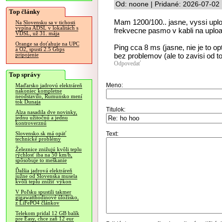
Od: noone | Pridané: 2026-07-02
Top články
Mam 1200/100.. jasne, vyssi uplo
Na Slovensku sa v tichosti
vypína ADSL v lokalitách s
frekvecne pasmo v kabli na uploa
VDSL, už 31. mája
Orange sa doťahuje na UPC
Ping cca 8 ms (jasne, nie je to op
a O2, spustí 2.5 Gbps
bez problemov (ale to zavisi od 
pripojenie
Odpovedať
Top správy
Meno:
Maďarsko jadrovú elektráreň
nakoniec kompletne
neodstavilo, Rumunsko mení
tok Dunaja
Titulok:
Alza nasadila dve novinky,
jednu užitočnú a jednu
kontroverznú
Text:
Slovensko.sk má opäť
technické problémy
Železnice znižujú kvôli teplu
rýchlosť iba na 50 km/h,
spôsobuje to meškanie
Ďalšia jadrová elektráreň
južne od Slovenska musela
kvôli teplu znížiť výkon
V Poľsku spustili takmer
gigawatthodinové úložisko,
z LiFePO4 článkov
Telekom pridal 12 GB balík
pre Easy, chce zaň 12 eur