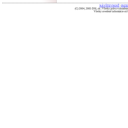
NÁVŠTEVNOSŤ
|
INZE
(C) 2004, 2005 DSL.sk | Všetky práva vyhradené
Všetky uvedené informácie sú b