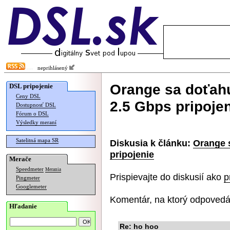
neprihlásený
Orange sa doťahu
DSL pripojenie
Ceny DSL
2.5 Gbps pripoje
Dostupnosť DSL
Fórum o DSL
Výsledky meraní
Satelitná mapa SR
Diskusia k článku:
Orange 
pripojenie
Merače
Speedmeter
Merania
Prispievajte do diskusií ako
p
Pingmeter
Googlemeter
Komentár, na ktorý odpovedá
Hľadanie
Re: ho hoo