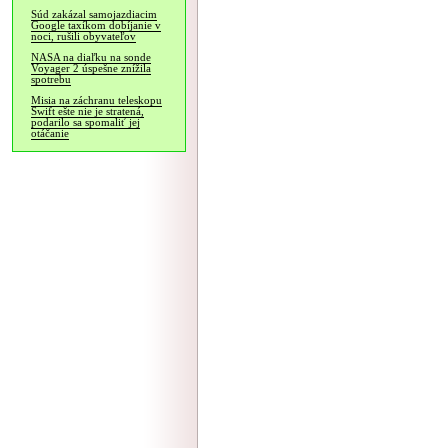
Súd zakázal samojazdiacim
Google taxíkom dobíjanie v
noci, rušili obyvateľov
NASA na diaľku na sonde
Voyager 2 úspešne znížila
spotrebu
Misia na záchranu teleskopu
Swift ešte nie je stratená,
podarilo sa spomaliť jej
otáčanie