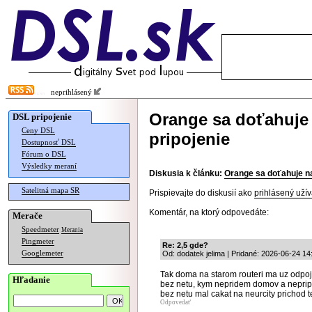
neprihlásený
Orange sa doťahuje 
DSL pripojenie
Ceny DSL
pripojenie
Dostupnosť DSL
Fórum o DSL
Výsledky meraní
Diskusia k článku:
Orange sa doťahuje na
Satelitná mapa SR
Prispievajte do diskusií ako
prihlásený užív
Komentár, na ktorý odpovedáte:
Merače
Speedmeter
Merania
Pingmeter
Re: 2,5 gde?
Googlemeter
Od: dodatek jelima | Pridané: 2026-06-24 14
Tak doma na starom routeri ma uz odpoji
Hľadanie
bez netu, kym nepridem domov a nepripo
bez netu mal cakat na neurcity prichod t
Odpovedať