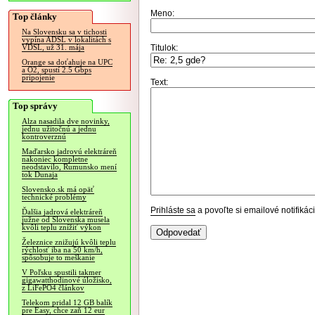
Meno:
Top články
Na Slovensku sa v tichosti
vypína ADSL v lokalitách s
Titulok:
VDSL, už 31. mája
Orange sa doťahuje na UPC
a O2, spustí 2.5 Gbps
pripojenie
Text:
Top správy
Alza nasadila dve novinky,
jednu užitočnú a jednu
kontroverznú
Maďarsko jadrovú elektráreň
nakoniec kompletne
neodstavilo, Rumunsko mení
tok Dunaja
Slovensko.sk má opäť
technické problémy
Prihláste sa
a povoľte si emailové notifiká
Ďalšia jadrová elektráreň
južne od Slovenska musela
kvôli teplu znížiť výkon
Železnice znižujú kvôli teplu
rýchlosť iba na 50 km/h,
spôsobuje to meškanie
V Poľsku spustili takmer
gigawatthodinové úložisko,
z LiFePO4 článkov
Telekom pridal 12 GB balík
pre Easy, chce zaň 12 eur