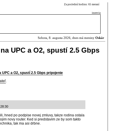
Za poslednú hodinu: 65 meraní
inzercia
Sobota, 8. augusta 2026, dnes má meniny
Oskár
na UPC a O2, spustí 2.5 Gbps
 UPC a O2, spustí 2.5 Gbps pripojenie
ateľ
.
:28:30
li, hned po podpise novej zmluvy, takze rodina ostala
jim novy router. Ked si predstavim ze by som takto
echnika, tak ma asi drbne.