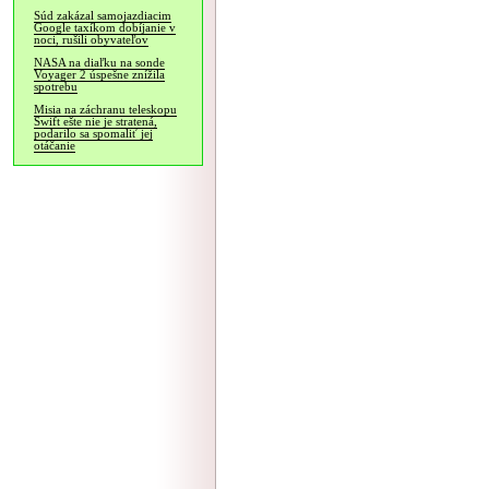
Súd zakázal samojazdiacim
Google taxíkom dobíjanie v
noci, rušili obyvateľov
NASA na diaľku na sonde
Voyager 2 úspešne znížila
spotrebu
Misia na záchranu teleskopu
Swift ešte nie je stratená,
podarilo sa spomaliť jej
otáčanie