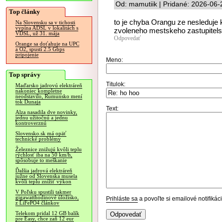
Od: mamutiik | Pridané: 2026-06-
Top články
to je chyba Orangu ze nesleduje
Na Slovensku sa v tichosti
vypína ADSL v lokalitách s
zvoleneho mestskeho zastupitelst
VDSL, už 31. mája
Odpovedať
Orange sa doťahuje na UPC
a O2, spustí 2.5 Gbps
pripojenie
Meno:
Top správy
Titulok:
Maďarsko jadrovú elektráreň
nakoniec kompletne
neodstavilo, Rumunsko mení
tok Dunaja
Text:
Alza nasadila dve novinky,
jednu užitočnú a jednu
kontroverznú
Slovensko.sk má opäť
technické problémy
Železnice znižujú kvôli teplu
rýchlosť iba na 50 km/h,
spôsobuje to meškanie
Ďalšia jadrová elektráreň
južne od Slovenska musela
kvôli teplu znížiť výkon
V Poľsku spustili takmer
gigawatthodinové úložisko,
Prihláste sa
a povoľte si emailové notifiká
z LiFePO4 článkov
Telekom pridal 12 GB balík
pre Easy, chce zaň 12 eur