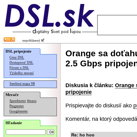
neprihlásený
Orange sa doťahu
DSL pripojenie
Ceny DSL
2.5 Gbps pripoje
Dostupnosť DSL
Fórum o DSL
Výsledky meraní
Satelitná mapa SR
Diskusia k článku:
Orange 
pripojenie
Merače
Speedmeter
Merania
Prispievajte do diskusií ako
p
Pingmeter
Googlemeter
Komentár, na ktorý odpovedá
Hľadanie
Re: ho hoo