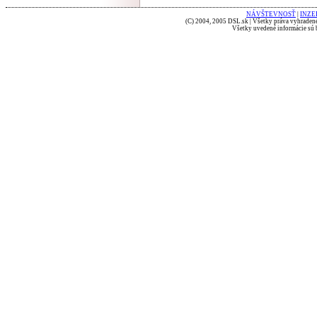
NÁVŠTEVNOSŤ
|
INZE
(C) 2004, 2005 DSL.sk | Všetky práva vyhradené
Všetky uvedené informácie sú b