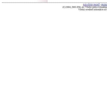
NÁVŠTEVNOSŤ
|
INZE
(C) 2004, 2005 DSL.sk | Všetky práva vyhradené
Všetky uvedené informácie sú b