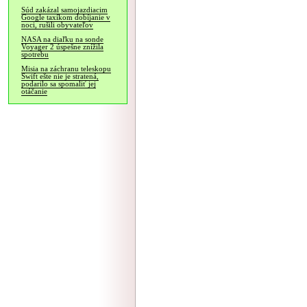
Súd zakázal samojazdiacim
Google taxíkom dobíjanie v
noci, rušili obyvateľov
NASA na diaľku na sonde
Voyager 2 úspešne znížila
spotrebu
Misia na záchranu teleskopu
Swift ešte nie je stratená,
podarilo sa spomaliť jej
otáčanie