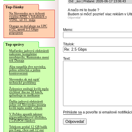
Od: _iso | Pridané: 2026-06-17 13:06:43
Top články
A načo mi to bude ?
Na Slovensku sa v tichosti
Budem si môcť pozrieť viac reklám v U
vypína ADSL v lokalitách s
Odpovedať
VDSL, už 31. mája
Orange sa doťahuje na UPC
a O2, spustí 2.5 Gbps
Meno:
pripojenie
Top správy
Titulok:
Maďarsko jadrovú elektráreň
nakoniec kompletne
neodstavilo, Rumunsko mení
Text:
tok Dunaja
Alza nasadila dve novinky,
jednu užitočnú a jednu
kontroverznú
Slovensko.sk má opäť
technické problémy
Železnice znižujú kvôli teplu
rýchlosť iba na 50 km/h,
spôsobuje to meškanie
Ďalšia jadrová elektráreň
južne od Slovenska musela
kvôli teplu znížiť výkon
Prihláste sa
a povoľte si emailové notifiká
V Poľsku spustili takmer
gigawatthodinové úložisko,
z LiFePO4 článkov
Telekom pridal 12 GB balík
pre Easy, chce zaň 12 eur