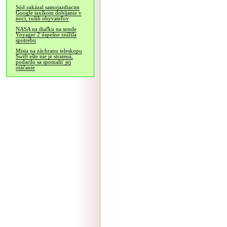
Súd zakázal samojazdiacim
Google taxíkom dobíjanie v
noci, rušili obyvateľov
NASA na diaľku na sonde
Voyager 2 úspešne znížila
spotrebu
Misia na záchranu teleskopu
Swift ešte nie je stratená,
podarilo sa spomaliť jej
otáčanie