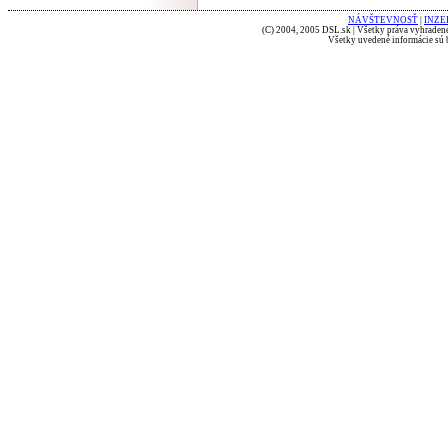
NÁVŠTEVNOSŤ
|
INZE
(C) 2004, 2005 DSL.sk | Všetky práva vyhradené
Všetky uvedené informácie sú b