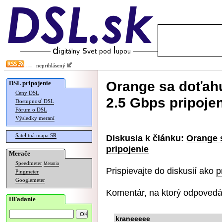
neprihlásený
Orange sa doťahu
DSL pripojenie
Ceny DSL
2.5 Gbps pripoje
Dostupnosť DSL
Fórum o DSL
Výsledky meraní
Satelitná mapa SR
Diskusia k článku:
Orange 
pripojenie
Merače
Speedmeter
Merania
Prispievajte do diskusií ako
p
Pingmeter
Googlemeter
Komentár, na ktorý odpovedá
Hľadanie
kraneeeee