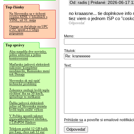
Od: radis | Pridané: 2026-06-17 
Top články
no kraaasne... tie doplnkove info 
Na Slovensku sa v tichosti
vypína ADSL v lokalitách s
tiez viem o jednom ISP co "cosk
VDSL, už 31. mája
Odpovedať
Orange sa doťahuje na UPC
a O2, spustí 2.5 Gbps
pripojenie
Meno:
Top správy
Titulok:
Alza nasadila dve novinky,
jednu užitočnú a jednu
kontroverznú
Maďarsko jadrovú elektráreň
Text:
nakoniec kompletne
neodstavilo, Rumunsko mení
tok Dunaja
Slovensko.sk má opäť
technické problémy
Železnice znižujú kvôli teplu
rýchlosť iba na 50 km/h,
spôsobuje to meškanie
Ďalšia jadrová elektráreň
južne od Slovenska musela
kvôli teplu znížiť výkon
V Poľsku spustili takmer
gigawatthodinové úložisko,
Prihláste sa
a povoľte si emailové notifiká
z LiFePO4 článkov
Telekom pridal 12 GB balík
pre Easy, chce zaň 12 eur