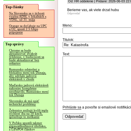
Od: HR oddelenie | Pridané: 2026-06-03 22:
Top články
Berieme vas, ak viete drzat hubu
Na Slovensku sa v tichosti
Odpovedať
vypína ADSL v lokalitách s
VDSL, už 31. mája
Meno:
Orange sa doťahuje na UPC
a O2, spustí 2.5 Gbps
pripojenie
Titulok:
Top správy
Chrome sa bude
aktualizovať dvakrát
Text:
týždenne, v budúcnosti sa
bude aktualizovať bez
reštartov
Rumunsko odstrelmi a
blokádou mení tok Dunaja,
aby udržalo jadrovú
elektráreň v chode
Maďarsko jadrovú elektráreň
nakoniec kompletne
neodstavilo, Rumunsko mení
tok Dunaja
Slovensko.sk má opäť
technické problémy
Prihláste sa
a povoľte si emailové notifiká
Železnice znižujú kvôli teplu
rýchlosť iba na 50 km/h,
spôsobuje to meškanie
V Poľsku spustili takmer
gigawatthodinové úložisko,
z LiFePO4 článkov