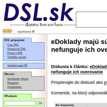
neprihlásený
eDoklady majú sú
DSL pripojenie
Ceny DSL
nefunguje ich ov
Dostupnosť DSL
Fórum o DSL
Výsledky meraní
Satelitná mapa SR
Diskusia k článku:
eDoklad
nefunguje ich overovanie
Merače
Speedmeter
Merania
Prispievajte do diskusií ako
p
Pingmeter
Googlemeter
Komentár, na ktorý odpovedá
Hľadanie
Re: Katastrofa