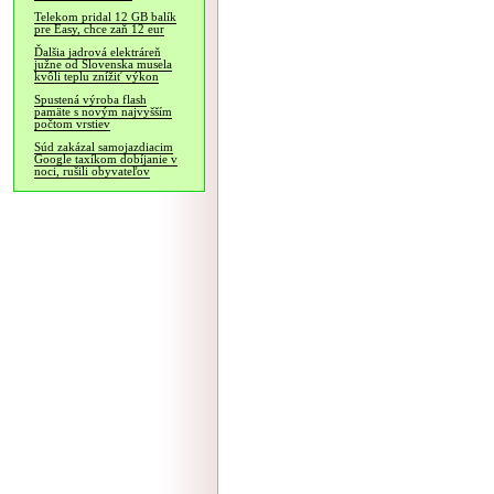
Telekom pridal 12 GB balík
pre Easy, chce zaň 12 eur
Ďalšia jadrová elektráreň
južne od Slovenska musela
kvôli teplu znížiť výkon
Spustená výroba flash
pamäte s novým najvyšším
počtom vrstiev
Súd zakázal samojazdiacim
Google taxíkom dobíjanie v
noci, rušili obyvateľov