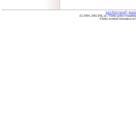
NÁVŠTEVNOSŤ
|
INZE
(C) 2004, 2005 DSL.sk | Všetky práva vyhradené
Všetky uvedené informácie sú b