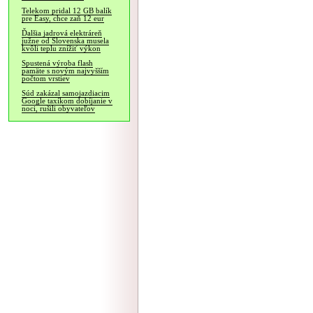
Telekom pridal 12 GB balík
pre Easy, chce zaň 12 eur
Ďalšia jadrová elektráreň
južne od Slovenska musela
kvôli teplu znížiť výkon
Spustená výroba flash
pamäte s novým najvyšším
počtom vrstiev
Súd zakázal samojazdiacim
Google taxíkom dobíjanie v
noci, rušili obyvateľov