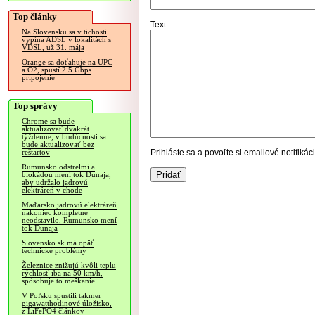
Top články
Text:
Na Slovensku sa v tichosti
vypína ADSL v lokalitách s
VDSL, už 31. mája
Orange sa doťahuje na UPC
a O2, spustí 2.5 Gbps
pripojenie
Top správy
Chrome sa bude
aktualizovať dvakrát
týždenne, v budúcnosti sa
bude aktualizovať bez
Prihláste sa
a povoľte si emailové notifiká
reštartov
Rumunsko odstrelmi a
blokádou mení tok Dunaja,
aby udržalo jadrovú
elektráreň v chode
Maďarsko jadrovú elektráreň
nakoniec kompletne
neodstavilo, Rumunsko mení
tok Dunaja
Slovensko.sk má opäť
technické problémy
Železnice znižujú kvôli teplu
rýchlosť iba na 50 km/h,
spôsobuje to meškanie
V Poľsku spustili takmer
gigawatthodinové úložisko,
z LiFePO4 článkov