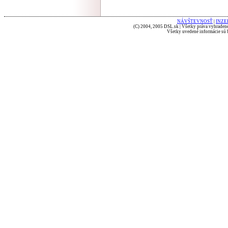
NÁVŠTEVNOSŤ
|
INZE
(C) 2004, 2005 DSL.sk | Všetky práva vyhradené
Všetky uvedené informácie sú b