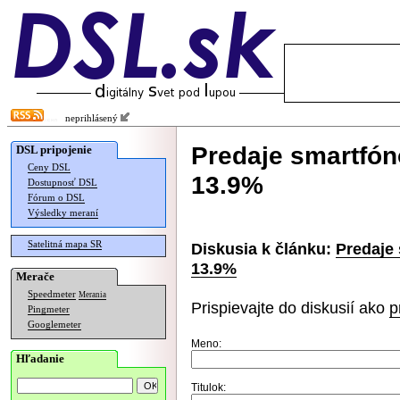
neprihlásený
Predaje smartfón
DSL pripojenie
Ceny DSL
13.9%
Dostupnosť DSL
Fórum o DSL
Výsledky meraní
Satelitná mapa SR
Diskusia k článku:
Predaje
13.9%
Merače
Speedmeter
Merania
Prispievajte do diskusií ako
p
Pingmeter
Googlemeter
Meno:
Hľadanie
Titulok: