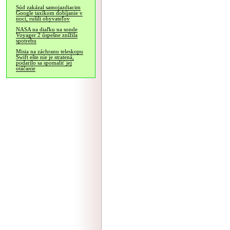
Súd zakázal samojazdiacim
Google taxíkom dobíjanie v
noci, rušili obyvateľov
NASA na diaľku na sonde
Voyager 2 úspešne znížila
spotrebu
Misia na záchranu teleskopu
Swift ešte nie je stratená,
podarilo sa spomaliť jej
otáčanie