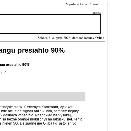
Za poslednú hodinu: 6 meraní
inzercia
Sobota, 8. augusta 2026, dnes má meniny
Oskár
rangu presiahlo 90%
ngu presiahlo 90%
ateľ
.
resnejsie medzi Cervenym Kamenom, Vysokou,
de nie je na signali ani tuk. Ako, sem tam nejaky
e v dolinach vobec nic. A napriklad na Vysokej,
m sa bezne orange mobil chyti na rakusku siet. Tento
 nielen 5G, ale ziadne ine G, iba Fg, aj to len vo