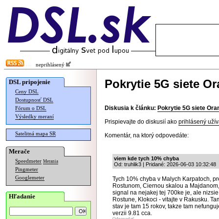
neprihlásený
Pokrytie 5G siete O
DSL pripojenie
Ceny DSL
Dostupnosť DSL
Diskusia k článku:
Pokrytie 5G siete Ora
Fórum o DSL
Výsledky meraní
Prispievajte do diskusií ako
prihlásený užív
Satelitná mapa SR
Komentár, na ktorý odpovedáte:
Merače
viem kde tych 10% chyba
Speedmeter
Merania
Od: truhlik3 | Pridané: 2026-06-03 10:32:48
Pingmeter
Googlemeter
Tych 10% chyba v Malych Karpatoch, p
Rostunom, Ciernou skalou a Majdanom, k
signal na nejakej tej 700ke je, ale nizsi
Hľadanie
Rostune, Klokoci - vitajte v Rakusku. Ta
stav je tam 15 rokov, takze tam nefunguje
verzii 9.81 cca.