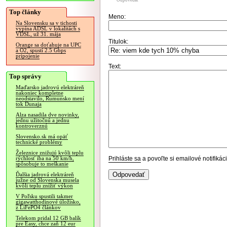
Odpovedať
Top články
Meno:
Na Slovensku sa v tichosti
vypína ADSL v lokalitách s
VDSL, už 31. mája
Titulok:
Orange sa doťahuje na UPC
a O2, spustí 2.5 Gbps
pripojenie
Text:
Top správy
Maďarsko jadrovú elektráreň
nakoniec kompletne
neodstavilo, Rumunsko mení
tok Dunaja
Alza nasadila dve novinky,
jednu užitočnú a jednu
kontroverznú
Slovensko.sk má opäť
technické problémy
Železnice znižujú kvôli teplu
Prihláste sa
a povoľte si emailové notifiká
rýchlosť iba na 50 km/h,
spôsobuje to meškanie
Ďalšia jadrová elektráreň
južne od Slovenska musela
kvôli teplu znížiť výkon
V Poľsku spustili takmer
gigawatthodinové úložisko,
z LiFePO4 článkov
Telekom pridal 12 GB balík
pre Easy, chce zaň 12 eur