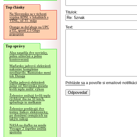
Top články
Titulok:
Na Slovensku sa v tichosti
vypína ADSL v lokalitách s
VDSL, už 31. mája
Text:
Orange sa doťahuje na UPC
a O2, spustí 2.5 Gbps
pripojenie
Top správy
Alza nasadila dve novinky,
jednu užitočnú a jednu
kontroverznú
Maďarsko jadrovú elektráreň
nakoniec kompletne
neodstavilo, Rumunsko mení
tok Dunaja
Ďalšia jadrová elektráreň
Prihláste sa
a povoľte si emailové notifiká
južne od Slovenska musela
kvôli teplu znížiť výkon
Železnice znižujú kvôli teplu
rýchlosť iba na 50 km/h,
spôsobuje to meškanie
Železnice predávajú dve
tretiny lístkov elektronicky,
po donútení cestujúcich na
takýto nákup
NASA na diaľku na sonde
Voyager 2 úspešne znížila
spotrebu