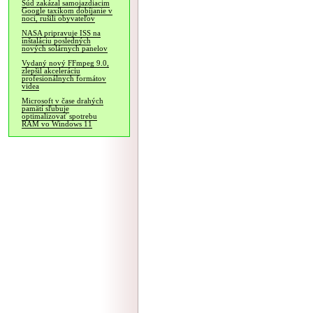
Súd zakázal samojazdiacim
Google taxíkom dobíjanie v
noci, rušili obyvateľov
NASA pripravuje ISS na
inštaláciu posledných
nových solárnych panelov
Vydaný nový FFmpeg 9.0,
zlepšil akceleráciu
profesionálnych formátov
videa
Microsoft v čase drahých
pamätí sľubuje
optimalizovať spotrebu
RAM vo Windows 11