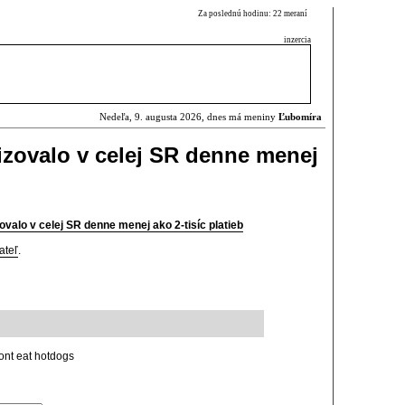
Za poslednú hodinu: 22 meraní
inzercia
Nedeľa, 9. augusta 2026, dnes má meniny
Ľubomíra
izovalo v celej SR denne menej
valo v celej SR denne menej ako 2-tisíc platieb
ateľ
.
ont eat hotdogs