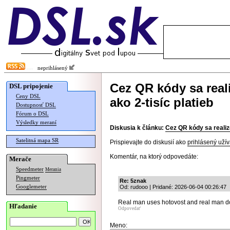
neprihlásený
Cez QR kódy sa real
DSL pripojenie
Ceny DSL
ako 2-tisíc platieb
Dostupnosť DSL
Fórum o DSL
Výsledky meraní
Diskusia k článku:
Cez QR kódy sa realizo
Satelitná mapa SR
Prispievajte do diskusií ako
prihlásený užív
Komentár, na ktorý odpovedáte:
Merače
Speedmeter
Merania
Pingmeter
Re: 5znak
Googlemeter
Od: rudooo | Pridané: 2026-06-04 00:26:47
Real man uses hotovost and real man d
Hľadanie
Odpovedať
Meno: