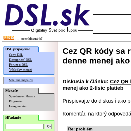
neprihlásený
Cez QR kódy sa r
DSL pripojenie
Ceny DSL
denne menej ako 2
Dostupnosť DSL
Fórum o DSL
Výsledky meraní
Satelitná mapa SR
Diskusia k článku:
Cez QR k
menej ako 2-tisíc platieb
Merače
Speedmeter
Merania
Prispievajte do diskusií ako
p
Pingmeter
Googlemeter
Komentár, na ktorý odpovedá
Hľadanie
Re: problém