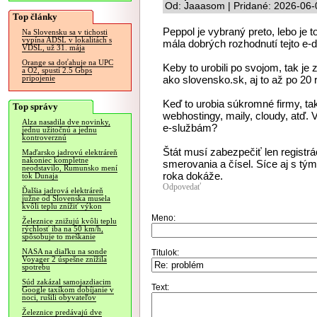
Od: Jaaasom | Pridané: 2026-06-
Top články
Peppol je vybraný preto, lebo je t
Na Slovensku sa v tichosti
vypína ADSL v lokalitách s
mála dobrých rozhodnutí tejto e-
VDSL, už 31. mája
Orange sa doťahuje na UPC
Keby to urobili po svojom, tak je 
a O2, spustí 2.5 Gbps
ako slovensko.sk, aj to až po 20 
pripojenie
Keď to urobia súkromné firmy, tak
Top správy
webhostingy, maily, cloudy, atď. V
Alza nasadila dve novinky,
e-službám?
jednu užitočnú a jednu
kontroverznú
Štát musí zabezpečiť len registrá
Maďarsko jadrovú elektráreň
nakoniec kompletne
smerovania a čísel. Síce aj s tý
neodstavilo, Rumunsko mení
roka dokáže.
tok Dunaja
Odpovedať
Ďalšia jadrová elektráreň
južne od Slovenska musela
kvôli teplu znížiť výkon
Meno:
Železnice znižujú kvôli teplu
rýchlosť iba na 50 km/h,
spôsobuje to meškanie
NASA na diaľku na sonde
Titulok:
Voyager 2 úspešne znížila
spotrebu
Súd zakázal samojazdiacim
Text:
Google taxíkom dobíjanie v
noci, rušili obyvateľov
Železnice predávajú dve