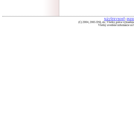
NÁVŠTEVNOSŤ
|
INZE
(C) 2004, 2005 DSL.sk | Všetky práva vyhradené
Všetky uvedené informácie sú b