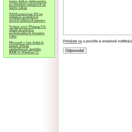
tretiny lístkov elektronicky,
po donútení cestujúcich na
takýto nákup
NASA pripravuje ISS na
inštaláciu posledných
nových solárnych panelov
Vydaný nový FFmpeg 9.0,
zlepšil akceleráciu
profesionálnych formátov
videa
Prihláste sa
a povoľte si emailové notifiká
Microsoft v čase drahých
pamätí sľubuje
optimalizovať spotrebu
RAM vo Windows 11