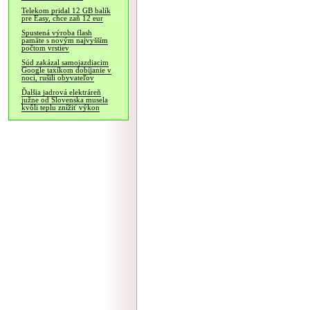
Telekom pridal 12 GB balík
pre Easy, chce zaň 12 eur
Spustená výroba flash
pamäte s novým najvyšším
počtom vrstiev
Súd zakázal samojazdiacim
Google taxíkom dobíjanie v
noci, rušili obyvateľov
Ďalšia jadrová elektráreň
južne od Slovenska musela
kvôli teplu znížiť výkon