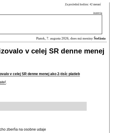
Za poslednú hodinu: 42 meraní
inzercia
Piatok, 7. augusta 2026, dnes má meniny
Štefánia
izovalo v celej SR denne menej
valo v celej SR denne menej ako 2-tisíc platieb
ateľ
.
psycho zberňa na osobne udaje