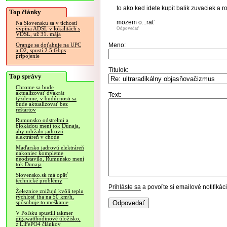
to ako ked idete kupit balik zuvaciek a 
Top články
mozem o...rať
Na Slovensku sa v tichosti
vypína ADSL v lokalitách s
Odpovedať
VDSL, už 31. mája
Meno:
Orange sa doťahuje na UPC
a O2, spustí 2.5 Gbps
pripojenie
Titulok:
Top správy
Chrome sa bude
aktualizovať dvakrát
Text:
týždenne, v budúcnosti sa
bude aktualizovať bez
reštartov
Rumunsko odstrelmi a
blokádou mení tok Dunaja,
aby udržalo jadrovú
elektráreň v chode
Maďarsko jadrovú elektráreň
nakoniec kompletne
neodstavilo, Rumunsko mení
tok Dunaja
Slovensko.sk má opäť
technické problémy
Prihláste sa
a povoľte si emailové notifiká
Železnice znižujú kvôli teplu
rýchlosť iba na 50 km/h,
spôsobuje to meškanie
V Poľsku spustili takmer
gigawatthodinové úložisko,
z LiFePO4 článkov