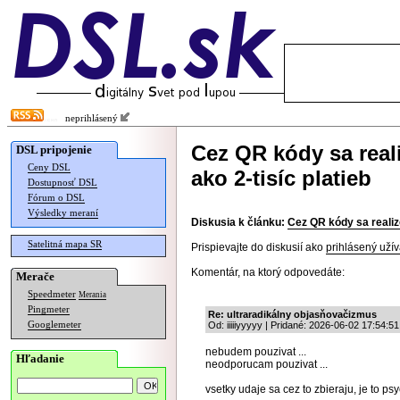
neprihlásený
Cez QR kódy sa real
DSL pripojenie
Ceny DSL
ako 2-tisíc platieb
Dostupnosť DSL
Fórum o DSL
Výsledky meraní
Diskusia k článku:
Cez QR kódy sa realizo
Satelitná mapa SR
Prispievajte do diskusií ako
prihlásený užív
Komentár, na ktorý odpovedáte:
Merače
Speedmeter
Merania
Pingmeter
Re: ultraradikálny objasňovačizmus
Googlemeter
Od: iiiiiyyyyy | Pridané: 2026-06-02 17:54:51
nebudem pouzivat ...
Hľadanie
neodporucam pouzivat ...
vsetky udaje sa cez to zbieraju, je to 