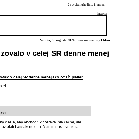
Za poslednú hodinu: 11 meraní
inzercia
Sobota, 8. augusta 2026, dnes má meniny
Oskár
izovalo v celej SR denne menej
valo v celej SR denne menej ako 2-tisíc platieb
ateľ
.
38:19
rny ciel je, aby obchodnik dostaval nie cache, ale
 uz plati transakcnu dan. A cim mensi, tym je ta