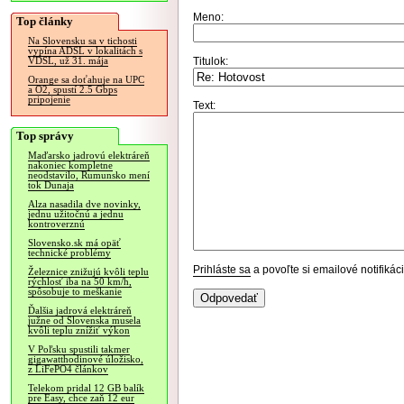
Meno:
Top články
Na Slovensku sa v tichosti
vypína ADSL v lokalitách s
Titulok:
VDSL, už 31. mája
Orange sa doťahuje na UPC
a O2, spustí 2.5 Gbps
pripojenie
Text:
Top správy
Maďarsko jadrovú elektráreň
nakoniec kompletne
neodstavilo, Rumunsko mení
tok Dunaja
Alza nasadila dve novinky,
jednu užitočnú a jednu
kontroverznú
Slovensko.sk má opäť
technické problémy
Prihláste sa
a povoľte si emailové notifiká
Železnice znižujú kvôli teplu
rýchlosť iba na 50 km/h,
spôsobuje to meškanie
Ďalšia jadrová elektráreň
južne od Slovenska musela
kvôli teplu znížiť výkon
V Poľsku spustili takmer
gigawatthodinové úložisko,
z LiFePO4 článkov
Telekom pridal 12 GB balík
pre Easy, chce zaň 12 eur