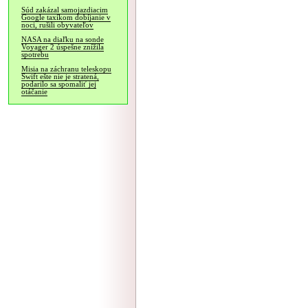
Súd zakázal samojazdiacim
Google taxíkom dobíjanie v
noci, rušili obyvateľov
NASA na diaľku na sonde
Voyager 2 úspešne znížila
spotrebu
Misia na záchranu teleskopu
Swift ešte nie je stratená,
podarilo sa spomaliť jej
otáčanie