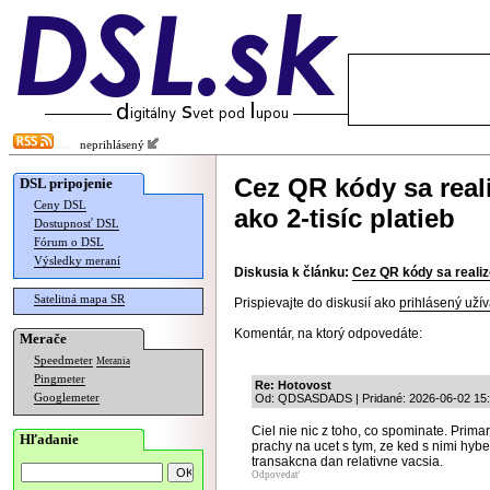
neprihlásený
Cez QR kódy sa real
DSL pripojenie
Ceny DSL
ako 2-tisíc platieb
Dostupnosť DSL
Fórum o DSL
Výsledky meraní
Diskusia k článku:
Cez QR kódy sa realizo
Satelitná mapa SR
Prispievajte do diskusií ako
prihlásený užív
Komentár, na ktorý odpovedáte:
Merače
Speedmeter
Merania
Pingmeter
Re: Hotovost
Googlemeter
Od: QDSASDADS | Pridané: 2026-06-02 15:
Ciel nie nic z toho, co spominate. Prima
Hľadanie
prachy na ucet s tym, ze ked s nimi hybe,
transakcna dan relativne vacsia.
Odpovedať