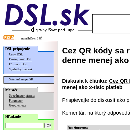
neprihlásený
Cez QR kódy sa r
DSL pripojenie
Ceny DSL
denne menej ako 2
Dostupnosť DSL
Fórum o DSL
Výsledky meraní
Satelitná mapa SR
Diskusia k článku:
Cez QR k
menej ako 2-tisíc platieb
Merače
Speedmeter
Merania
Prispievajte do diskusií ako
p
Pingmeter
Googlemeter
Komentár, na ktorý odpovedá
Hľadanie
Re: Hotovost