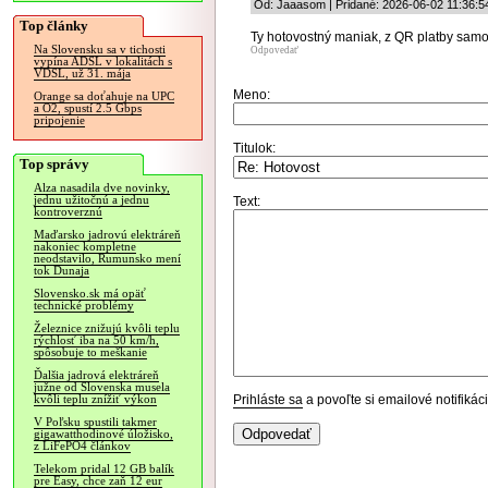
Od: Jaaasom | Pridané: 2026-06-02 11:36:5
Top články
Ty hotovostný maniak, z QR platby sam
Na Slovensku sa v tichosti
Odpovedať
vypína ADSL v lokalitách s
VDSL, už 31. mája
Meno:
Orange sa doťahuje na UPC
a O2, spustí 2.5 Gbps
pripojenie
Titulok:
Top správy
Alza nasadila dve novinky,
jednu užitočnú a jednu
Text:
kontroverznú
Maďarsko jadrovú elektráreň
nakoniec kompletne
neodstavilo, Rumunsko mení
tok Dunaja
Slovensko.sk má opäť
technické problémy
Železnice znižujú kvôli teplu
rýchlosť iba na 50 km/h,
spôsobuje to meškanie
Ďalšia jadrová elektráreň
južne od Slovenska musela
Prihláste sa
a povoľte si emailové notifiká
kvôli teplu znížiť výkon
V Poľsku spustili takmer
gigawatthodinové úložisko,
z LiFePO4 článkov
Telekom pridal 12 GB balík
pre Easy, chce zaň 12 eur