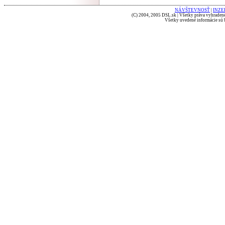
NÁVŠTEVNOSŤ
|
INZE
(C) 2004, 2005 DSL.sk | Všetky práva vyhradené
Všetky uvedené informácie sú b