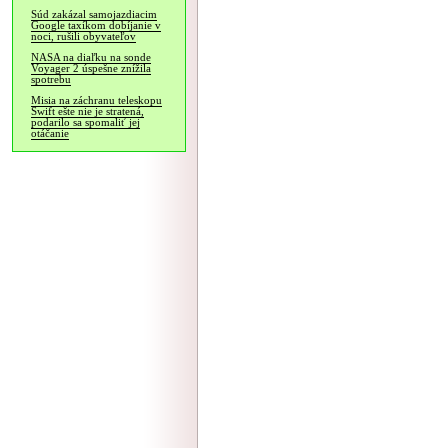
Súd zakázal samojazdiacim
Google taxíkom dobíjanie v
noci, rušili obyvateľov
NASA na diaľku na sonde
Voyager 2 úspešne znížila
spotrebu
Misia na záchranu teleskopu
Swift ešte nie je stratená,
podarilo sa spomaliť jej
otáčanie