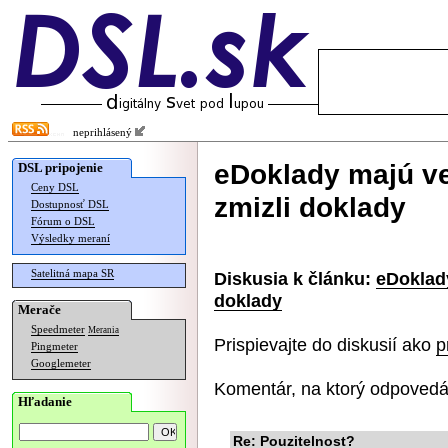
neprihlásený
eDoklady majú ve
DSL pripojenie
Ceny DSL
zmizli doklady
Dostupnosť DSL
Fórum o DSL
Výsledky meraní
Satelitná mapa SR
Diskusia k článku:
eDoklady
doklady
Merače
Speedmeter
Merania
Prispievajte do diskusií ako
p
Pingmeter
Googlemeter
Komentár, na ktorý odpovedá
Hľadanie
Re: Pouzitelnost?