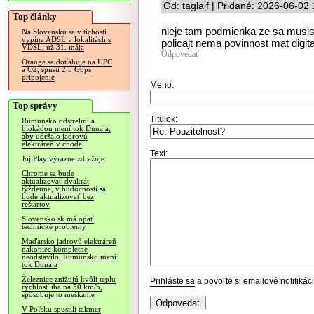
Od: taglajf | Pridané: 2026-06-02
Top články
nieje tam podmienka ze sa musis
Na Slovensku sa v tichosti
vypína ADSL v lokalitách s
policajt nema povinnost mat digit
VDSL, už 31. mája
Odpovedať
Orange sa doťahuje na UPC
a O2, spustí 2.5 Gbps
pripojenie
Meno:
Top správy
Titulok:
Rumunsko odstrelmi a
blokádou mení tok Dunaja,
aby udržalo jadrovú
elektráreň v chode
Text:
Joj Play výrazne zdražuje
Chrome sa bude
aktualizovať dvakrát
týždenne, v budúcnosti sa
bude aktualizovať bez
reštartov
Slovensko.sk má opäť
technické problémy
Maďarsko jadrovú elektráreň
nakoniec kompletne
neodstavilo, Rumunsko mení
tok Dunaja
Železnice znižujú kvôli teplu
Prihláste sa
a povoľte si emailové notifiká
rýchlosť iba na 50 km/h,
spôsobuje to meškanie
V Poľsku spustili takmer