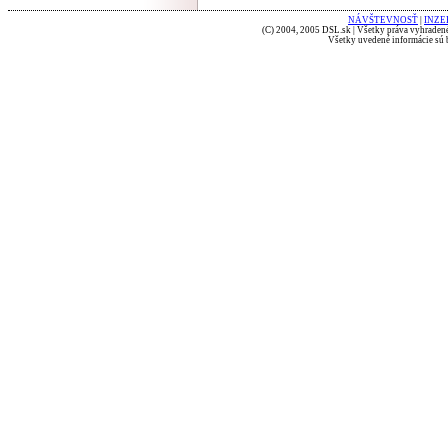
NÁVŠTEVNOSŤ
|
INZE
(C) 2004, 2005 DSL.sk | Všetky práva vyhradené
Všetky uvedené informácie sú b