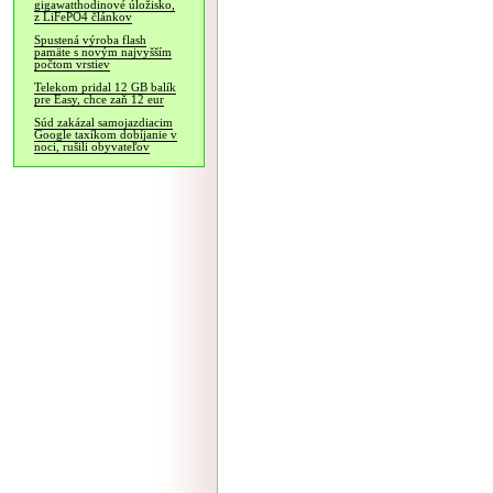
gigawatthodinové úložisko,
z LiFePO4 článkov
Spustená výroba flash
pamäte s novým najvyšším
počtom vrstiev
Telekom pridal 12 GB balík
pre Easy, chce zaň 12 eur
Súd zakázal samojazdiacim
Google taxíkom dobíjanie v
noci, rušili obyvateľov