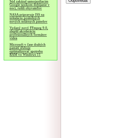
Súd zakázal samojazdiacim
Google taxíkom dobíjanie v
noci, rušili obyvateľov
NASA pripravuje ISS na
inštaláciu posledných
nových solárnych panelov
Vydaný nový FFmpeg 9.0,
zlepšil akceleráciu
profesionálnych formátov
videa
Microsoft v čase drahých
pamätí sľubuje
optimalizovať spotrebu
RAM vo Windows 11