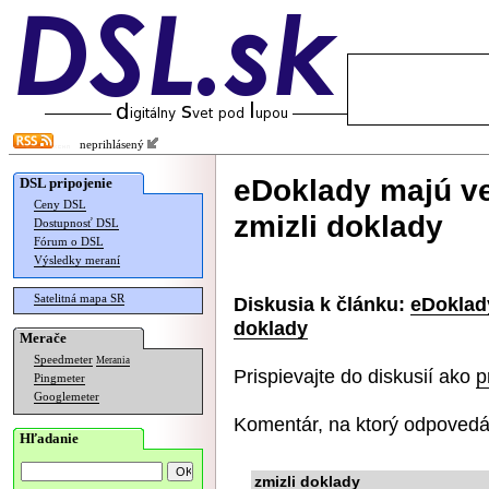
neprihlásený
eDoklady majú ve
DSL pripojenie
Ceny DSL
zmizli doklady
Dostupnosť DSL
Fórum o DSL
Výsledky meraní
Satelitná mapa SR
Diskusia k článku:
eDoklady
doklady
Merače
Speedmeter
Merania
Prispievajte do diskusií ako
p
Pingmeter
Googlemeter
Komentár, na ktorý odpovedá
Hľadanie
zmizli doklady