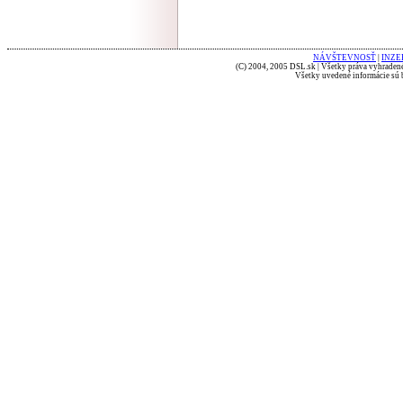
NÁVŠTEVNOSŤ
|
INZE
(C) 2004, 2005 DSL.sk | Všetky práva vyhradené
Všetky uvedené informácie sú b