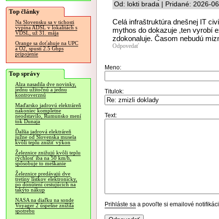
Od: lokti brada | Pridané: 2026-0
Top články
Celá infraštruktúra dnešnej IT civ
Na Slovensku sa v tichosti
vypína ADSL v lokalitách s
mythos do dokazuje ,ten vyrobí ex
VDSL, už 31. mája
zdokonaluje. Časom nebudú miznú
Orange sa doťahuje na UPC
Odpovedať
a O2, spustí 2.5 Gbps
pripojenie
Meno:
Top správy
Alza nasadila dve novinky,
jednu užitočnú a jednu
Titulok:
kontroverznú
Maďarsko jadrovú elektráreň
nakoniec kompletne
Text:
neodstavilo, Rumunsko mení
tok Dunaja
Ďalšia jadrová elektráreň
južne od Slovenska musela
kvôli teplu znížiť výkon
Železnice znižujú kvôli teplu
rýchlosť iba na 50 km/h,
spôsobuje to meškanie
Železnice predávajú dve
tretiny lístkov elektronicky,
po donútení cestujúcich na
takýto nákup
NASA na diaľku na sonde
Prihláste sa
a povoľte si emailové notifiká
Voyager 2 úspešne znížila
spotrebu