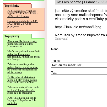
Od: Lars Schotte | Pridané: 2026
Top články
ja si ešte výnimočne skočím do te
Na Slovensku sa v tichosti
vypína ADSL v lokalitách s
áno, keby sme mali schopnosť "vy
VDSL, už 31. mája
elektronický podpis a certifikáty p
Orange sa doťahuje na UPC
a O2, spustí 2.5 Gbps
https://linux.die.net/man/1/gpg
pripojenie
Nemuseli by sme to kupovať za 
Top správy
Odpovedať
Alza nasadila dve novinky,
jednu užitočnú a jednu
kontroverznú
Meno:
Maďarsko jadrovú elektráreň
nakoniec kompletne
neodstavilo, Rumunsko mení
tok Dunaja
Titulok:
Železnice predávajú dve
tretiny lístkov elektronicky,
po donútení cestujúcich na
takýto nákup
Text:
Ďalšia jadrová elektráreň
južne od Slovenska musela
kvôli teplu znížiť výkon
Železnice znižujú kvôli teplu
rýchlosť iba na 50 km/h,
spôsobuje to meškanie
NASA na diaľku na sonde
Voyager 2 úspešne znížila
spotrebu