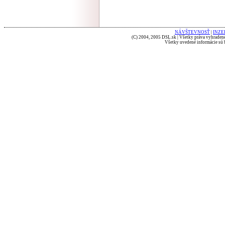
NÁVŠTEVNOSŤ
|
INZE
(C) 2004, 2005 DSL.sk | Všetky práva vyhradené
Všetky uvedené informácie sú b