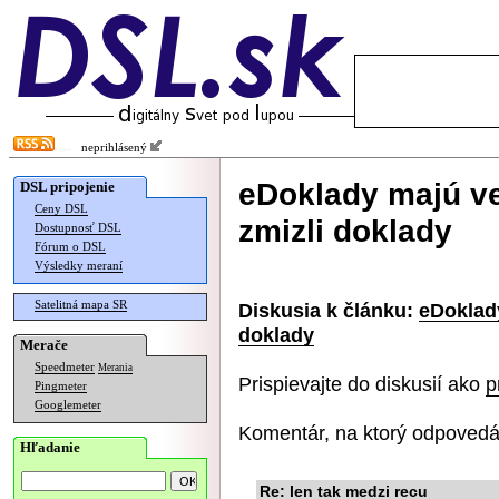
neprihlásený
eDoklady majú ve
DSL pripojenie
Ceny DSL
zmizli doklady
Dostupnosť DSL
Fórum o DSL
Výsledky meraní
Satelitná mapa SR
Diskusia k článku:
eDoklady
doklady
Merače
Speedmeter
Merania
Prispievajte do diskusií ako
p
Pingmeter
Googlemeter
Komentár, na ktorý odpovedá
Hľadanie
Re: len tak medzi recu