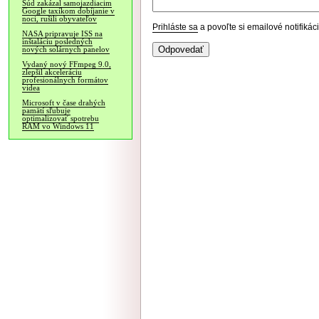
Súd zakázal samojazdiacim
Google taxíkom dobíjanie v
noci, rušili obyvateľov
Prihláste sa
a povoľte si emailové notifiká
NASA pripravuje ISS na
inštaláciu posledných
nových solárnych panelov
Vydaný nový FFmpeg 9.0,
zlepšil akceleráciu
profesionálnych formátov
videa
Microsoft v čase drahých
pamätí sľubuje
optimalizovať spotrebu
RAM vo Windows 11