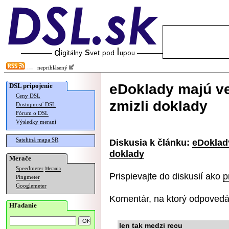
neprihlásený
eDoklady majú ve
DSL pripojenie
Ceny DSL
zmizli doklady
Dostupnosť DSL
Fórum o DSL
Výsledky meraní
Satelitná mapa SR
Diskusia k článku:
eDoklady
doklady
Merače
Speedmeter
Merania
Prispievajte do diskusií ako
p
Pingmeter
Googlemeter
Komentár, na ktorý odpovedá
Hľadanie
len tak medzi recu