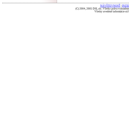
NÁVŠTEVNOSŤ
|
INZE
(C) 2004, 2005 DSL.sk | Všetky práva vyhradené
Všetky uvedené informácie sú b