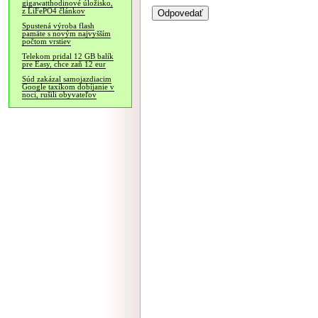
gigawatthodinové úložisko,
z LiFePO4 článkov
Spustená výroba flash
pamäte s novým najvyšším
počtom vrstiev
Telekom pridal 12 GB balík
pre Easy, chce zaň 12 eur
Súd zakázal samojazdiacim
Google taxíkom dobíjanie v
noci, rušili obyvateľov