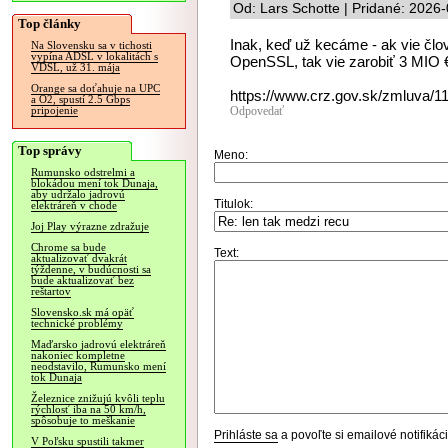
Od: Lars Schotte | Pridané: 2026
Top články
Inak, keď už kecáme - ak vie člo
Na Slovensku sa v tichosti
vypína ADSL v lokalitách s
OpenSSL, tak vie zarobiť 3 MIO 
VDSL, už 31. mája
Orange sa doťahuje na UPC
https://www.crz.gov.sk/zmluva/1
a O2, spustí 2.5 Gbps
Odpovedať
pripojenie
Top správy
Meno:
Rumunsko odstrelmi a
blokádou mení tok Dunaja,
aby udržalo jadrovú
Titulok:
elektráreň v chode
Joj Play výrazne zdražuje
Chrome sa bude
Text:
aktualizovať dvakrát
týždenne, v budúcnosti sa
bude aktualizovať bez
reštartov
Slovensko.sk má opäť
technické problémy
Maďarsko jadrovú elektráreň
nakoniec kompletne
neodstavilo, Rumunsko mení
tok Dunaja
Železnice znižujú kvôli teplu
rýchlosť iba na 50 km/h,
spôsobuje to meškanie
Prihláste sa
a povoľte si emailové notifiká
V Poľsku spustili takmer