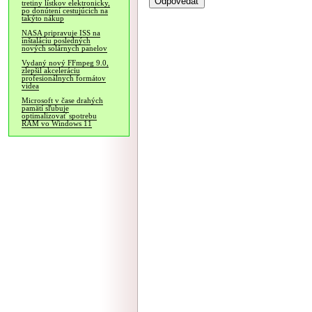
tretiny lístkov elektronicky,
po donútení cestujúcich na
takýto nákup
NASA pripravuje ISS na
inštaláciu posledných
nových solárnych panelov
Vydaný nový FFmpeg 9.0,
zlepšil akceleráciu
profesionálnych formátov
videa
Microsoft v čase drahých
pamätí sľubuje
optimalizovať spotrebu
RAM vo Windows 11