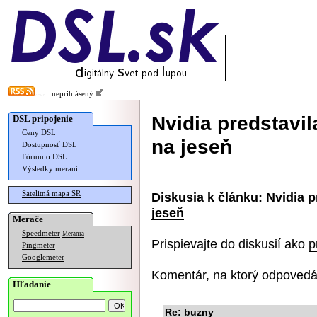
neprihlásený
Nvidia predstavi
DSL pripojenie
Ceny DSL
na jeseň
Dostupnosť DSL
Fórum o DSL
Výsledky meraní
Satelitná mapa SR
Diskusia k článku:
Nvidia p
jeseň
Merače
Speedmeter
Merania
Prispievajte do diskusií ako
p
Pingmeter
Googlemeter
Komentár, na ktorý odpovedá
Hľadanie
Re: buzny