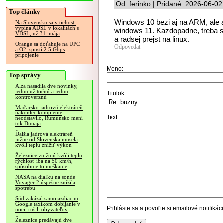
Od: ferinko | Pridané: 2026-06-02
Top články
Windows 10 bezi aj na ARM, ale a
Na Slovensku sa v tichosti
vypína ADSL v lokalitách s
windows 11. Kazdopadne, treba sa
VDSL, už 31. mája
a radsej prejst na linux.
Orange sa doťahuje na UPC
Odpovedať
a O2, spustí 2.5 Gbps
pripojenie
Meno:
Top správy
Alza nasadila dve novinky,
jednu užitočnú a jednu
Titulok:
kontroverznú
Maďarsko jadrovú elektráreň
nakoniec kompletne
Text:
neodstavilo, Rumunsko mení
tok Dunaja
Ďalšia jadrová elektráreň
južne od Slovenska musela
kvôli teplu znížiť výkon
Železnice znižujú kvôli teplu
rýchlosť iba na 50 km/h,
spôsobuje to meškanie
NASA na diaľku na sonde
Voyager 2 úspešne znížila
spotrebu
Súd zakázal samojazdiacim
Google taxíkom dobíjanie v
Prihláste sa
a povoľte si emailové notifiká
noci, rušili obyvateľov
Železnice predávajú dve