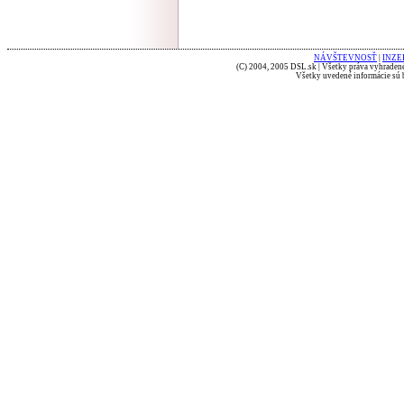
NÁVŠTEVNOSŤ
|
INZE
(C) 2004, 2005 DSL.sk | Všetky práva vyhradené
Všetky uvedené informácie sú b