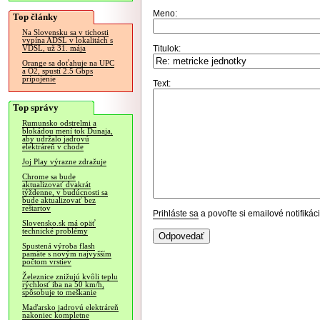
Meno:
Top články
Na Slovensku sa v tichosti
vypína ADSL v lokalitách s
Titulok:
VDSL, už 31. mája
Orange sa doťahuje na UPC
a O2, spustí 2.5 Gbps
pripojenie
Text:
Top správy
Rumunsko odstrelmi a
blokádou mení tok Dunaja,
aby udržalo jadrovú
elektráreň v chode
Joj Play výrazne zdražuje
Chrome sa bude
aktualizovať dvakrát
týždenne, v budúcnosti sa
bude aktualizovať bez
reštartov
Prihláste sa
a povoľte si emailové notifiká
Slovensko.sk má opäť
technické problémy
Spustená výroba flash
pamäte s novým najvyšším
počtom vrstiev
Železnice znižujú kvôli teplu
rýchlosť iba na 50 km/h,
spôsobuje to meškanie
Maďarsko jadrovú elektráreň
nakoniec kompletne