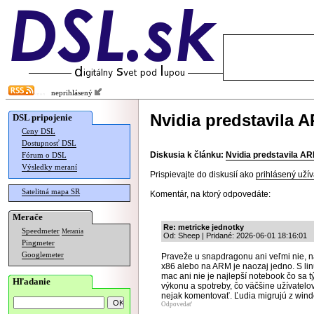
neprihlásený
Nvidia predstavila 
DSL pripojenie
Ceny DSL
Dostupnosť DSL
Diskusia k článku:
Nvidia predstavila AR
Fórum o DSL
Výsledky meraní
Prispievajte do diskusií ako
prihlásený užív
Satelitná mapa SR
Komentár, na ktorý odpovedáte:
Merače
Re: metricke jednotky
Speedmeter
Merania
Od: Sheep | Pridané: 2026-06-01 18:16:01
Pingmeter
Googlemeter
Praveže u snapdragonu ani veľmi nie, na
x86 alebo na ARM je naozaj jedno. S lin
mac ani nie je najlepší notebook čo sa 
Hľadanie
výkonu a spotreby, čo väčšine užívatelo
nejak komentovať. Ľudia migrujú z wi
Odpovedať