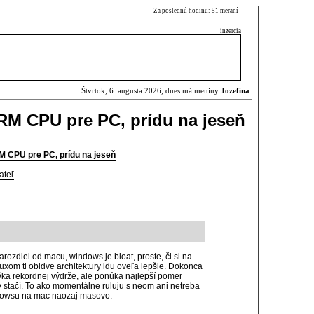
Za poslednú hodinu: 51 meraní
inzercia
Štvrtok, 6. augusta 2026, dnes má meniny
Jozefína
ARM CPU pre PC, prídu na jeseň
M CPU pre PC, prídu na jeseň
ateľ
.
rozdiel od macu, windows je bloat, proste, či si na
uxom ti obidve architektury idu oveľa lepšie. Dokonca
týka rekordnej výdrže, ale ponúka najlepší pomer
v stačí. To ako momentálne ruluju s neom ani netreba
ndowsu na mac naozaj masovo.