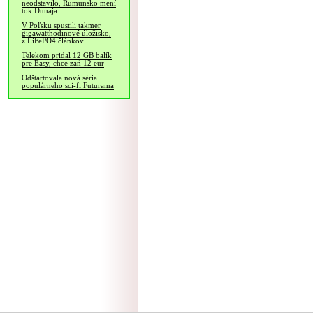
neodstavilo, Rumunsko mení
tok Dunaja
V Poľsku spustili takmer
gigawatthodinové úložisko,
z LiFePO4 článkov
Telekom pridal 12 GB balík
pre Easy, chce zaň 12 eur
Odštartovala nová séria
populárneho sci-fi Futurama