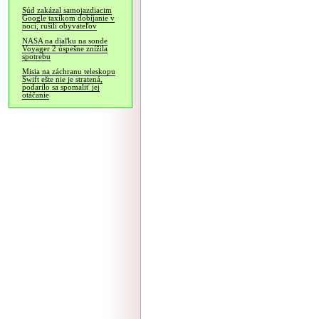
Súd zakázal samojazdiacim
Google taxíkom dobíjanie v
noci, rušili obyvateľov
NASA na diaľku na sonde
Voyager 2 úspešne znížila
spotrebu
Misia na záchranu teleskopu
Swift ešte nie je stratená,
podarilo sa spomaliť jej
otáčanie