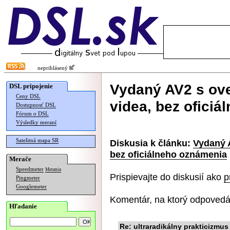
neprihlásený
Vydaný AV2 s ov
DSL pripojenie
Ceny DSL
videa, bez ofici
Dostupnosť DSL
Fórum o DSL
Výsledky meraní
Satelitná mapa SR
Diskusia k článku:
Vydaný 
bez oficiálneho oznámenia
Merače
Speedmeter
Merania
Prispievajte do diskusií ako
p
Pingmeter
Googlemeter
Komentár, na ktorý odpovedá
Hľadanie
Re: ultraradikálny prakticizmus