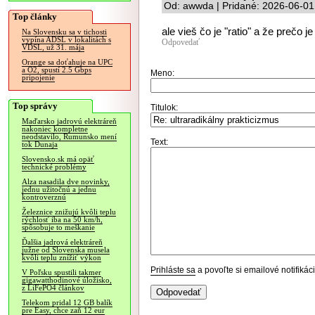
Od: awwda | Pridané: 2026-06-01
Top články
ale vieš čo je "ratio" a že prečo
Na Slovensku sa v tichosti
vypína ADSL v lokalitách s
Odpovedať
VDSL, už 31. mája
Orange sa doťahuje na UPC
a O2, spustí 2.5 Gbps
Meno:
pripojenie
Top správy
Titulok:
Maďarsko jadrovú elektráreň
nakoniec kompletne
neodstavilo, Rumunsko mení
Text:
tok Dunaja
Slovensko.sk má opäť
technické problémy
Alza nasadila dve novinky,
jednu užitočnú a jednu
kontroverznú
Železnice znižujú kvôli teplu
rýchlosť iba na 50 km/h,
spôsobuje to meškanie
Ďalšia jadrová elektráreň
južne od Slovenska musela
kvôli teplu znížiť výkon
Prihláste sa
a povoľte si emailové notifiká
V Poľsku spustili takmer
gigawatthodinové úložisko,
z LiFePO4 článkov
Telekom pridal 12 GB balík
pre Easy, chce zaň 12 eur