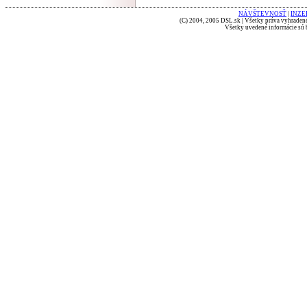
NÁVŠTEVNOSŤ
|
INZE
(C) 2004, 2005 DSL.sk | Všetky práva vyhradené
Všetky uvedené informácie sú b