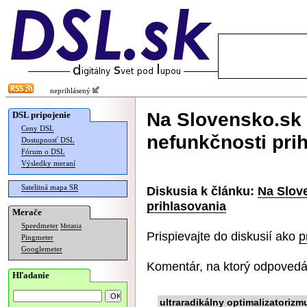
neprihlásený
Na Slovensko.sk 
DSL pripojenie
Ceny DSL
nefunkčnosti pri
Dostupnosť DSL
Fórum o DSL
Výsledky meraní
Satelitná mapa SR
Diskusia k článku:
Na Slov
prihlasovania
Merače
Speedmeter
Merania
Prispievajte do diskusií ako
p
Pingmeter
Googlemeter
Komentár, na ktorý odpovedá
Hľadanie
ultraradikálny optimalizatorizm