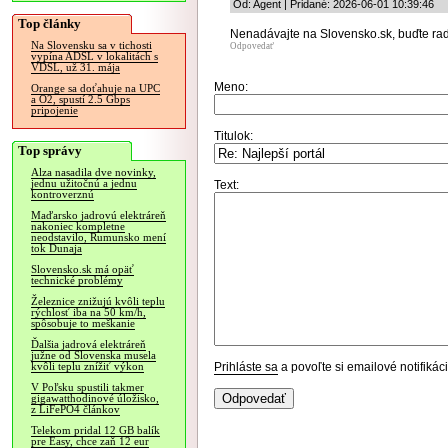
Od: Agent | Pridané: 2026-06-01 10:39:46
Top články
Nenadávajte na Slovensko.sk, buďte radi
Na Slovensku sa v tichosti
Odpovedať
vypína ADSL v lokalitách s
VDSL, už 31. mája
Meno:
Orange sa doťahuje na UPC
a O2, spustí 2.5 Gbps
pripojenie
Titulok:
Top správy
Alza nasadila dve novinky,
jednu užitočnú a jednu
Text:
kontroverznú
Maďarsko jadrovú elektráreň
nakoniec kompletne
neodstavilo, Rumunsko mení
tok Dunaja
Slovensko.sk má opäť
technické problémy
Železnice znižujú kvôli teplu
rýchlosť iba na 50 km/h,
spôsobuje to meškanie
Ďalšia jadrová elektráreň
južne od Slovenska musela
Prihláste sa
a povoľte si emailové notifiká
kvôli teplu znížiť výkon
V Poľsku spustili takmer
gigawatthodinové úložisko,
z LiFePO4 článkov
Telekom pridal 12 GB balík
pre Easy, chce zaň 12 eur