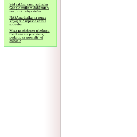
Súd zakázal samojazdiacim
Google taxíkom dobíjanie v
noci, rušili obyvateľov
NASA na diaľku na sonde
Voyager 2 úspešne znížila
spotrebu
Misia na záchranu teleskopu
Swift ešte nie je stratená,
podarilo sa spomaliť jej
otáčanie