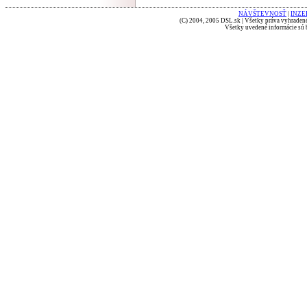
NÁVŠTEVNOSŤ
|
INZE
(C) 2004, 2005 DSL.sk | Všetky práva vyhradené
Všetky uvedené informácie sú b