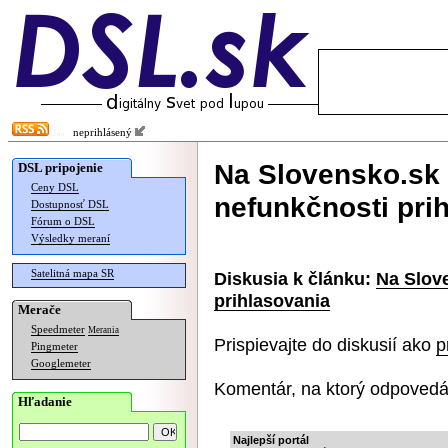
neprihlásený
Na Slovensko.sk 
DSL pripojenie
Ceny DSL
nefunkčnosti pri
Dostupnosť DSL
Fórum o DSL
Výsledky meraní
Satelitná mapa SR
Diskusia k článku:
Na Slov
prihlasovania
Merače
Speedmeter
Merania
Prispievajte do diskusií ako
p
Pingmeter
Googlemeter
Komentár, na ktorý odpovedá
Hľadanie
Najlepší portál