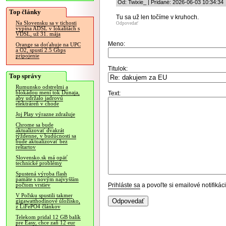
Od: Twixie_ | Pridané: 2026-06-03 10:34:34
Top články
Tu sa už len točíme v kruhoch.
Na Slovensku sa v tichosti
Odpovedať
vypína ADSL v lokalitách s
VDSL, už 31. mája
Meno:
Orange sa doťahuje na UPC
a O2, spustí 2.5 Gbps
pripojenie
Titulok:
Top správy
Rumunsko odstrelmi a
blokádou mení tok Dunaja,
Text:
aby udržalo jadrovú
elektráreň v chode
Joj Play výrazne zdražuje
Chrome sa bude
aktualizovať dvakrát
týždenne, v budúcnosti sa
bude aktualizovať bez
reštartov
Slovensko.sk má opäť
technické problémy
Spustená výroba flash
pamäte s novým najvyšším
Prihláste sa
a povoľte si emailové notifiká
počtom vrstiev
V Poľsku spustili takmer
gigawatthodinové úložisko,
z LiFePO4 článkov
Telekom pridal 12 GB balík
pre Easy, chce zaň 12 eur