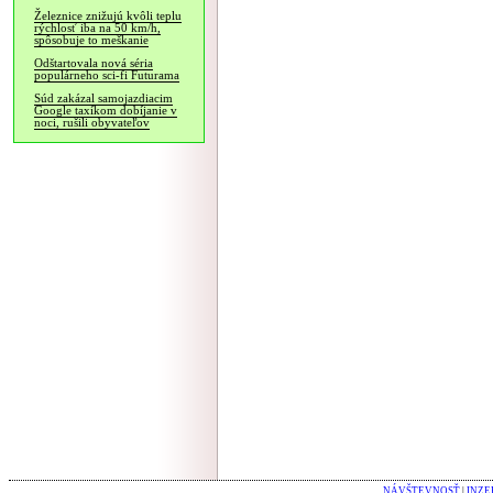
Železnice znižujú kvôli teplu
rýchlosť iba na 50 km/h,
spôsobuje to meškanie
Odštartovala nová séria
populárneho sci-fi Futurama
Súd zakázal samojazdiacim
Google taxíkom dobíjanie v
noci, rušili obyvateľov
NÁVŠTEVNOSŤ
|
INZE