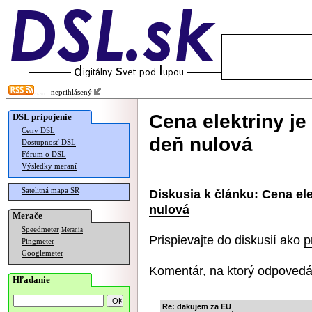
neprihlásený
Cena elektriny je
DSL pripojenie
Ceny DSL
deň nulová
Dostupnosť DSL
Fórum o DSL
Výsledky meraní
Satelitná mapa SR
Diskusia k článku:
Cena ele
nulová
Merače
Speedmeter
Merania
Prispievajte do diskusií ako
p
Pingmeter
Googlemeter
Komentár, na ktorý odpovedá
Hľadanie
Re: dakujem za EU