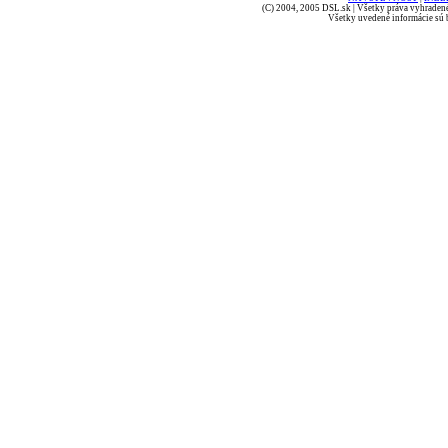
(C) 2004, 2005 DSL.sk | Všetky práva vyhradené
Všetky uvedené informácie sú b