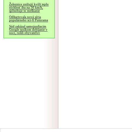
Železnice znižujú kvôli teplu
rýchlosť iba na 50 km/h,
spôsobuje to meškanie
Odštartovala nová séria
populárneho sci-fi Futurama
Súd zakázal samojazdiacim
Google taxíkom dobíjanie v
noci, rušili obyvateľov
NÁVŠTEVNOSŤ
|
INZE