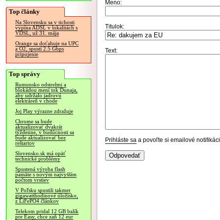
Meno:
Top články
Na Slovensku sa v tichosti
Titulok:
vypína ADSL v lokalitách s
VDSL, už 31. mája
Orange sa doťahuje na UPC
a O2, spustí 2.5 Gbps
Text:
pripojenie
Top správy
Rumunsko odstrelmi a
blokádou mení tok Dunaja,
aby udržalo jadrovú
elektráreň v chode
Joj Play výrazne zdražuje
Chrome sa bude
aktualizovať dvakrát
týždenne, v budúcnosti sa
bude aktualizovať bez
Prihláste sa
a povoľte si emailové notifiká
reštartov
Slovensko.sk má opäť
technické problémy
Spustená výroba flash
pamäte s novým najvyšším
počtom vrstiev
V Poľsku spustili takmer
gigawatthodinové úložisko,
z LiFePO4 článkov
Telekom pridal 12 GB balík
pre Easy, chce zaň 12 eur