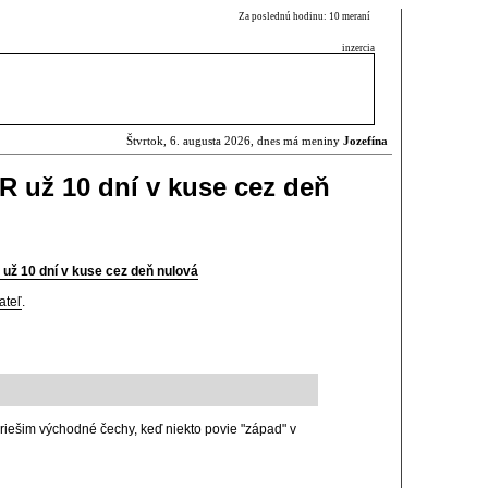
Za poslednú hodinu: 10 meraní
inzercia
Štvrtok, 6. augusta 2026, dnes má meniny
Jozefína
SR už 10 dní v kuse cez deň
 už 10 dní v kuse cez deň nulová
ateľ
.
riešim východné čechy, keď niekto povie "západ" v