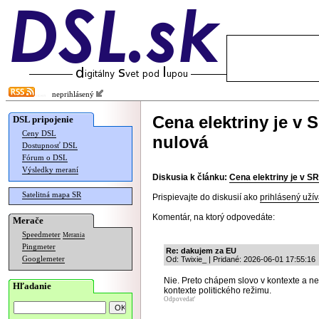
neprihlásený
Cena elektriny je v 
DSL pripojenie
Ceny DSL
nulová
Dostupnosť DSL
Fórum o DSL
Výsledky meraní
Diskusia k článku:
Cena elektriny je v SR
Satelitná mapa SR
Prispievajte do diskusií ako
prihlásený užív
Komentár, na ktorý odpovedáte:
Merače
Speedmeter
Merania
Pingmeter
Re: dakujem za EU
Googlemeter
Od: Twixie_ | Pridané: 2026-06-01 17:55:16
Nie. Preto chápem slovo v kontexte a ne
Hľadanie
kontexte politického režimu.
Odpovedať