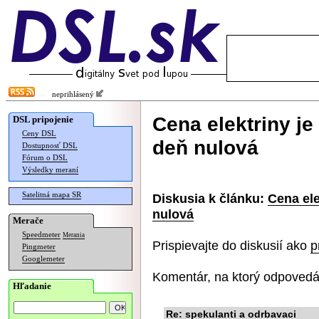
neprihlásený
Cena elektriny je
DSL pripojenie
Ceny DSL
deň nulová
Dostupnosť DSL
Fórum o DSL
Výsledky meraní
Satelitná mapa SR
Diskusia k článku:
Cena ele
nulová
Merače
Speedmeter
Merania
Prispievajte do diskusií ako
p
Pingmeter
Googlemeter
Komentár, na ktorý odpovedá
Hľadanie
Re: spekulanti a odrbavaci