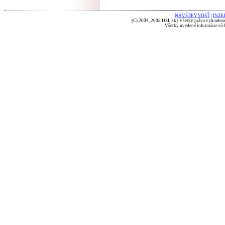
NÁVŠTEVNOSŤ
|
INZE
(C) 2004, 2005 DSL.sk | Všetky práva vyhradené
Všetky uvedené informácie sú b