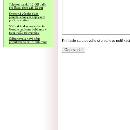
Telekom pridal 12 GB balík
pre Easy, chce zaň 12 eur
Spustená výroba flash
pamäte s novým najvyšším
počtom vrstiev
Súd zakázal samojazdiacim
Google taxíkom dobíjanie v
noci, rušili obyvateľov
Odštartovala nová séria
Prihláste sa
a povoľte si emailové notifiká
populárneho sci-fi Futurama