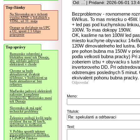
Od: ... | Pridané: 2026-06-01 13:
Top články
Bezproblemov - rovnomerne rozm
Na Slovensku sa v tichosti
vypína ADSL v lokalitách s
6W/kus. To mas mriezku o 45W.
VDSL, už 31. mája
+ led pas pod kuchynskou linkou,
Orange sa doťahuje na UPC
100W. To mas dokopy 190W.
a O2, spustí 2.5 Gbps
OK, kaslime na ten 100W led pas,
pripojenie
miesto kuchyne obyvacku: 14x6W
120W dimovatelneho led lustra.
Top správy
pre pohon bubna ma 150W v priem
Rumunsko odstrelmi a
podla velkosti bubna pracky) Pri 
blokádou mení tok Dunaja,
aby udržalo jadrovú
zoberiem izbu + obyvacku s lustr
elektráreň v chode
invertoroveho DD. Pri odstredova
Chrome sa bude
odstrenujes poslednych 5 minut. C
aktualizovať dvakrát
ekvivalent pohonu bubna pracky. K
týždenne, v budúcnosti sa
bude aktualizovať bez
Odpovedať
reštartov
Maďarsko jadrovú elektráreň
nakoniec kompletne
Meno:
neodstavilo, Rumunsko mení
tok Dunaja
Slovensko.sk má opäť
Titulok:
technické problémy
Železnice znižujú kvôli teplu
rýchlosť iba na 50 km/h,
spôsobuje to meškanie
Text:
V Poľsku spustili takmer
gigawatthodinové úložisko,
z LiFePO4 článkov