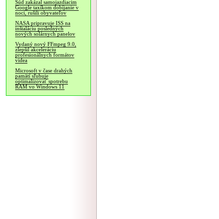
Súd zakázal samojazdiacim
Google taxíkom dobíjanie v
noci, rušili obyvateľov
NASA pripravuje ISS na
inštaláciu posledných
nových solárnych panelov
Vydaný nový FFmpeg 9.0,
zlepšil akceleráciu
profesionálnych formátov
videa
Microsoft v čase drahých
pamätí sľubuje
optimalizovať spotrebu
RAM vo Windows 11