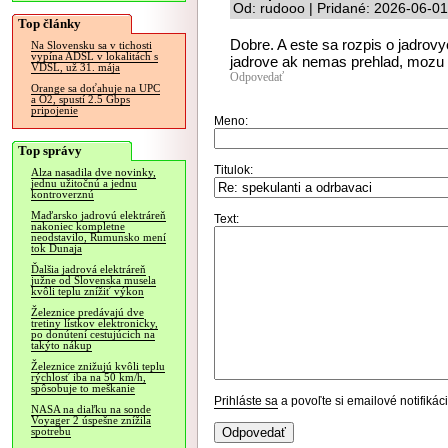
Od: rudooo | Pridané: 2026-06-01
Top články
Dobre. A este sa rozpis o jadrov
Na Slovensku sa v tichosti
vypína ADSL v lokalitách s
jadrove ak nemas prehlad, mozu b
VDSL, už 31. mája
Odpovedať
Orange sa doťahuje na UPC
a O2, spustí 2.5 Gbps
pripojenie
Meno:
Top správy
Titulok:
Alza nasadila dve novinky,
jednu užitočnú a jednu
kontroverznú
Maďarsko jadrovú elektráreň
Text:
nakoniec kompletne
neodstavilo, Rumunsko mení
tok Dunaja
Ďalšia jadrová elektráreň
južne od Slovenska musela
kvôli teplu znížiť výkon
Železnice predávajú dve
tretiny lístkov elektronicky,
po donútení cestujúcich na
takýto nákup
Železnice znižujú kvôli teplu
rýchlosť iba na 50 km/h,
spôsobuje to meškanie
Prihláste sa
a povoľte si emailové notifiká
NASA na diaľku na sonde
Voyager 2 úspešne znížila
spotrebu