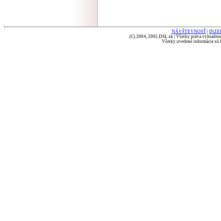
NÁVŠTEVNOSŤ
|
INZE
(C) 2004, 2005 DSL.sk | Všetky práva vyhradené
Všetky uvedené informácie sú b