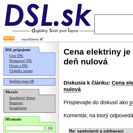
neprihlásený
Cena elektriny je
DSL pripojenie
Ceny DSL
deň nulová
Dostupnosť DSL
Fórum o DSL
Výsledky meraní
Satelitná mapa SR
Diskusia k článku:
Cena ele
nulová
Merače
Speedmeter
Merania
Prispievajte do diskusií ako
p
Pingmeter
Googlemeter
Komentár, na ktorý odpovedá
Hľadanie
Re: spekulanti a odrbavaci