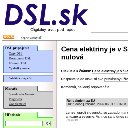
neprihlásený
Cena elektriny je v 
DSL pripojenie
Ceny DSL
nulová
Dostupnosť DSL
Fórum o DSL
Výsledky meraní
Diskusia k článku:
Cena elektriny je v SR
Satelitná mapa SR
Prispievajte do diskusií ako
prihlásený užív
Komentár, na ktorý odpovedáte:
Merače
Speedmeter
Merania
Pingmeter
Re: dakujem za EU
Googlemeter
Od: rudooo | Pridané: 2026-06-01 13:16:08
Lenze, oproti slovensku su zapadom aj c
Hľadanie
aj juzne a severne. Ach, co sa tu dnes str
Odpovedať