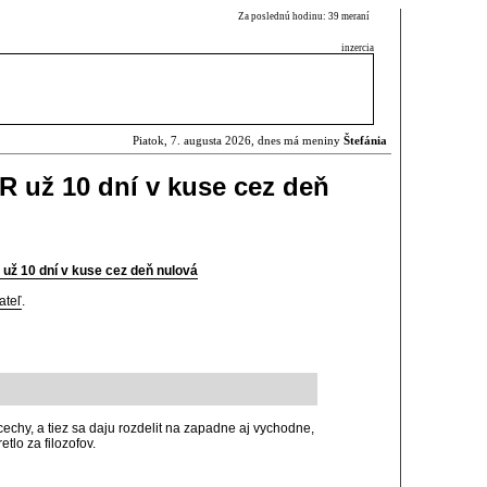
Za poslednú hodinu: 39 meraní
inzercia
Piatok, 7. augusta 2026, dnes má meniny
Štefánia
SR už 10 dní v kuse cez deň
 už 10 dní v kuse cez deň nulová
ateľ
.
echy, a tiez sa daju rozdelit na zapadne aj vychodne,
etlo za filozofov.