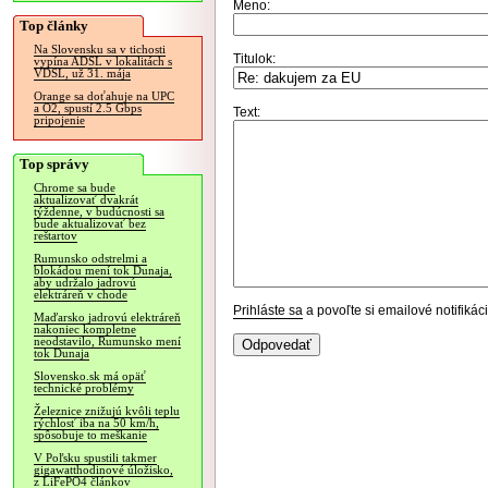
Meno:
Top články
Na Slovensku sa v tichosti
Titulok:
vypína ADSL v lokalitách s
VDSL, už 31. mája
Orange sa doťahuje na UPC
a O2, spustí 2.5 Gbps
Text:
pripojenie
Top správy
Chrome sa bude
aktualizovať dvakrát
týždenne, v budúcnosti sa
bude aktualizovať bez
reštartov
Rumunsko odstrelmi a
blokádou mení tok Dunaja,
aby udržalo jadrovú
elektráreň v chode
Prihláste sa
a povoľte si emailové notifiká
Maďarsko jadrovú elektráreň
nakoniec kompletne
neodstavilo, Rumunsko mení
tok Dunaja
Slovensko.sk má opäť
technické problémy
Železnice znižujú kvôli teplu
rýchlosť iba na 50 km/h,
spôsobuje to meškanie
V Poľsku spustili takmer
gigawatthodinové úložisko,
z LiFePO4 článkov