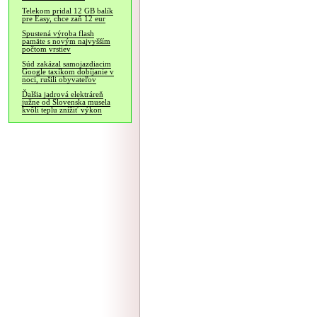
Telekom pridal 12 GB balík
pre Easy, chce zaň 12 eur
Spustená výroba flash
pamäte s novým najvyšším
počtom vrstiev
Súd zakázal samojazdiacim
Google taxíkom dobíjanie v
noci, rušili obyvateľov
Ďalšia jadrová elektráreň
južne od Slovenska musela
kvôli teplu znížiť výkon