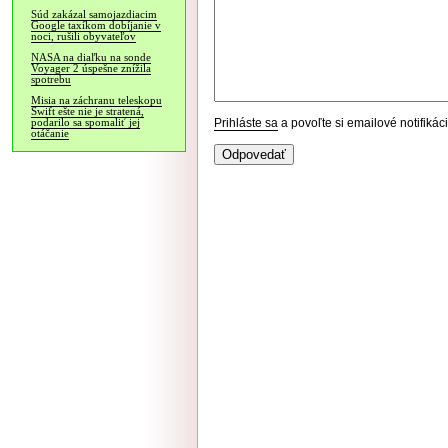
Súd zakázal samojazdiacim
Google taxíkom dobíjanie v
noci, rušili obyvateľov
NASA na diaľku na sonde
Voyager 2 úspešne znížila
spotrebu
Misia na záchranu teleskopu
Swift ešte nie je stratená,
Prihláste sa
a povoľte si emailové notifiká
podarilo sa spomaliť jej
otáčanie