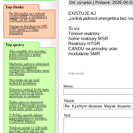
Od: xy=jebo | Pridané: 2026-06-0
Top články
EXISTUJE AJ
Na Slovensku sa v tichosti
vypína ADSL v lokalitách s
„civilná jadrová energetika bez v
VDSL, už 31. mája
Orange sa doťahuje na UPC
To sú:
a O2, spustí 2.5 Gbps
Tóriové reaktory
pripojenie
Soľné reaktory MSR
Reaktory HTGR
Top správy
CANDU na prírodný urán
Alza nasadila dve novinky,
modulárne SMR
jednu užitočnú a jednu
kontroverznú
Maďarsko jadrovú elektráreň
nakoniec kompletne
neodstavilo, Rumunsko mení
Odpovedať
tok Dunaja
Slovensko.sk má opäť
technické problémy
Meno:
Železnice znižujú kvôli teplu
rýchlosť iba na 50 km/h,
spôsobuje to meškanie
Titulok:
Ďalšia jadrová elektráreň
južne od Slovenska musela
kvôli teplu znížiť výkon
V Poľsku spustili takmer
Text:
gigawatthodinové úložisko,
z LiFePO4 článkov
Telekom pridal 12 GB balík
pre Easy, chce zaň 12 eur