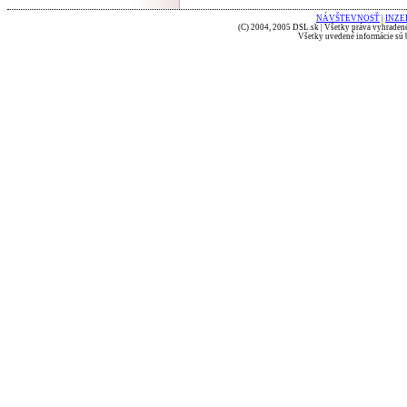
NÁVŠTEVNOSŤ
|
INZE
(C) 2004, 2005 DSL.sk | Všetky práva vyhradené
Všetky uvedené informácie sú b