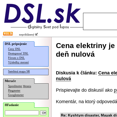
neprihlásený
Cena elektriny je
DSL pripojenie
Ceny DSL
deň nulová
Dostupnosť DSL
Fórum o DSL
Výsledky meraní
Satelitná mapa SR
Diskusia k článku:
Cena ele
nulová
Merače
Speedmeter
Merania
Prispievajte do diskusií ako
p
Pingmeter
Googlemeter
Komentár, na ktorý odpovedá
Hľadanie
Re: Kyshtym disaster, Mayak dis