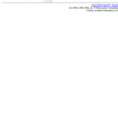
NÁVŠTEVNOSŤ
|
INZE
(C) 2004, 2005 DSL.sk | Všetky práva vyhradené
Všetky uvedené informácie sú b