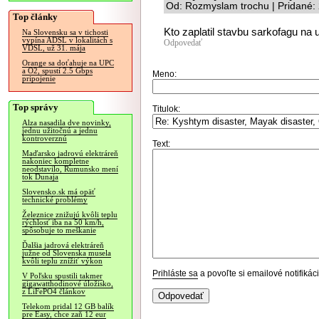
Od: Rozmyslam trochu | Pridané:
Top články
Kto zaplatil stavbu sarkofagu na
Na Slovensku sa v tichosti
vypína ADSL v lokalitách s
Odpovedať
VDSL, už 31. mája
Orange sa doťahuje na UPC
a O2, spustí 2.5 Gbps
Meno:
pripojenie
Top správy
Titulok:
Alza nasadila dve novinky,
jednu užitočnú a jednu
kontroverznú
Text:
Maďarsko jadrovú elektráreň
nakoniec kompletne
neodstavilo, Rumunsko mení
tok Dunaja
Slovensko.sk má opäť
technické problémy
Železnice znižujú kvôli teplu
rýchlosť iba na 50 km/h,
spôsobuje to meškanie
Ďalšia jadrová elektráreň
južne od Slovenska musela
kvôli teplu znížiť výkon
Prihláste sa
a povoľte si emailové notifiká
V Poľsku spustili takmer
gigawatthodinové úložisko,
z LiFePO4 článkov
Telekom pridal 12 GB balík
pre Easy, chce zaň 12 eur