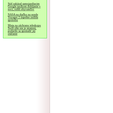
Súd zakázal samojazdiacim
Google taxíkom dobíjanie v
noci, rušili obyvateľov
NASA na diaľku na sonde
Voyager 2 úspešne znížila
spotrebu
Misia na záchranu teleskopu
Swift ešte nie je stratená,
podarilo sa spomaliť jej
otáčanie