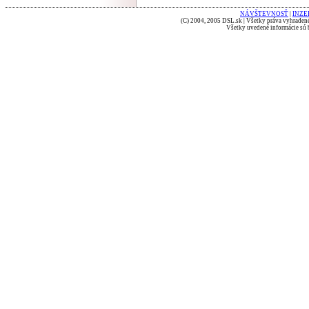
NÁVŠTEVNOSŤ
|
INZE
(C) 2004, 2005 DSL.sk | Všetky práva vyhradené
Všetky uvedené informácie sú b