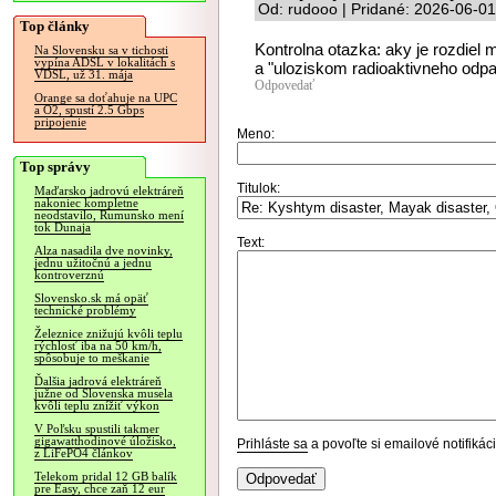
Od: rudooo | Pridané: 2026-06-01
Top články
Kontrolna otazka: aky je rozdiel
Na Slovensku sa v tichosti
vypína ADSL v lokalitách s
a "uloziskom radioaktivneho odpa
VDSL, už 31. mája
Odpovedať
Orange sa doťahuje na UPC
a O2, spustí 2.5 Gbps
pripojenie
Meno:
Top správy
Titulok:
Maďarsko jadrovú elektráreň
nakoniec kompletne
neodstavilo, Rumunsko mení
tok Dunaja
Text:
Alza nasadila dve novinky,
jednu užitočnú a jednu
kontroverznú
Slovensko.sk má opäť
technické problémy
Železnice znižujú kvôli teplu
rýchlosť iba na 50 km/h,
spôsobuje to meškanie
Ďalšia jadrová elektráreň
južne od Slovenska musela
kvôli teplu znížiť výkon
V Poľsku spustili takmer
gigawatthodinové úložisko,
Prihláste sa
a povoľte si emailové notifiká
z LiFePO4 článkov
Telekom pridal 12 GB balík
pre Easy, chce zaň 12 eur