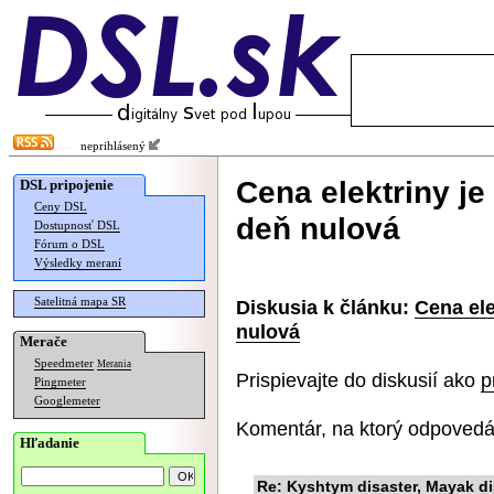
neprihlásený
Cena elektriny je
DSL pripojenie
Ceny DSL
deň nulová
Dostupnosť DSL
Fórum o DSL
Výsledky meraní
Satelitná mapa SR
Diskusia k článku:
Cena ele
nulová
Merače
Speedmeter
Merania
Prispievajte do diskusií ako
p
Pingmeter
Googlemeter
Komentár, na ktorý odpovedá
Hľadanie
Re: Kyshtym disaster, Mayak dis