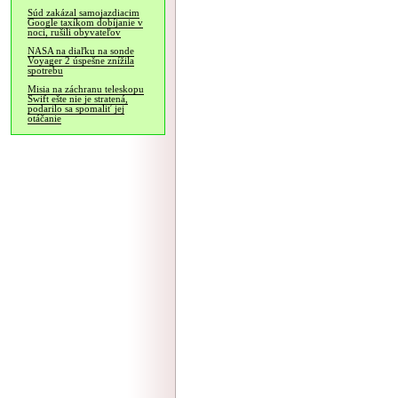
Súd zakázal samojazdiacim
Google taxíkom dobíjanie v
noci, rušili obyvateľov
NASA na diaľku na sonde
Voyager 2 úspešne znížila
spotrebu
Misia na záchranu teleskopu
Swift ešte nie je stratená,
podarilo sa spomaliť jej
otáčanie