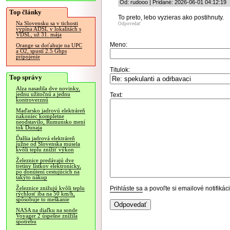
Od: rudooo | Pridané: 2026-06-01 04:12:19
Top články
To preto, lebo vyzieras ako postihnuty.
Na Slovensku sa v tichosti
Odpovedať
vypína ADSL v lokalitách s
VDSL, už 31. mája
Meno:
Orange sa doťahuje na UPC
a O2, spustí 2.5 Gbps
pripojenie
Titulok:
Top správy
Alza nasadila dve novinky,
jednu užitočnú a jednu
Text:
kontroverznú
Maďarsko jadrovú elektráreň
nakoniec kompletne
neodstavilo, Rumunsko mení
tok Dunaja
Ďalšia jadrová elektráreň
južne od Slovenska musela
kvôli teplu znížiť výkon
Železnice predávajú dve
tretiny lístkov elektronicky,
po donútení cestujúcich na
takýto nákup
Prihláste sa
a povoľte si emailové notifiká
Železnice znižujú kvôli teplu
rýchlosť iba na 50 km/h,
spôsobuje to meškanie
NASA na diaľku na sonde
Voyager 2 úspešne znížila
spotrebu