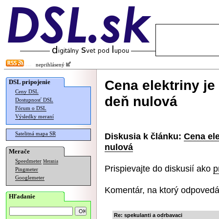
neprihlásený
Cena elektriny je
DSL pripojenie
Ceny DSL
deň nulová
Dostupnosť DSL
Fórum o DSL
Výsledky meraní
Satelitná mapa SR
Diskusia k článku:
Cena ele
nulová
Merače
Speedmeter
Merania
Prispievajte do diskusií ako
p
Pingmeter
Googlemeter
Komentár, na ktorý odpovedá
Hľadanie
Re: spekulanti a odrbavaci