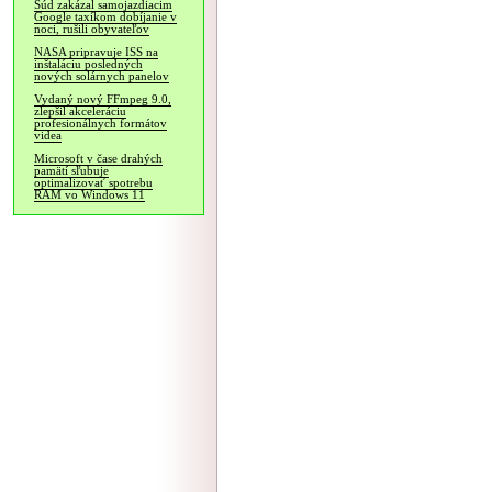
Súd zakázal samojazdiacim
Google taxíkom dobíjanie v
noci, rušili obyvateľov
NASA pripravuje ISS na
inštaláciu posledných
nových solárnych panelov
Vydaný nový FFmpeg 9.0,
zlepšil akceleráciu
profesionálnych formátov
videa
Microsoft v čase drahých
pamätí sľubuje
optimalizovať spotrebu
RAM vo Windows 11