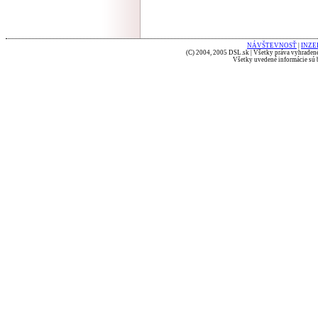
NÁVŠTEVNOSŤ
|
INZE
(C) 2004, 2005 DSL.sk | Všetky práva vyhradené
Všetky uvedené informácie sú b