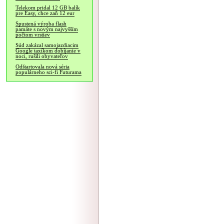
Telekom pridal 12 GB balík
pre Easy, chce zaň 12 eur
Spustená výroba flash
pamäte s novým najvyšším
počtom vrstiev
Súd zakázal samojazdiacim
Google taxíkom dobíjanie v
noci, rušili obyvateľov
Odštartovala nová séria
populárneho sci-fi Futurama