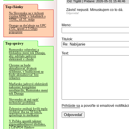
Od: Ttgtttt | Pridané: 2026-05-31 15:46:46
Top články
Závisť nepusti. Minuskujem co to dá.
Na Slovensku sa v tichosti
Odpovedať
vypína ADSL v lokalitách s
VDSL, už 31. mája
Meno:
Orange sa doťahuje na UPC
a O2, spustí 2.5 Gbps
pripojenie
Titulok:
Top správy
Rumunsko odstrelmi a
blokádou mení tok Dunaja,
Text:
aby udržalo jadrovú
elektráreň v chode
Chrome sa bude
aktualizovať dvakrát
týždenne, v budúcnosti sa
bude aktualizovať bez
reštartov
Maďarsko jadrovú elektráreň
nakoniec kompletne
neodstavilo, Rumunsko mení
tok Dunaja
Slovensko.sk má opäť
technické problémy
Prihláste sa
a povoľte si emailové notifiká
Železnice znižujú kvôli teplu
rýchlosť iba na 50 km/h,
spôsobuje to meškanie
V Poľsku spustili takmer
gigawatthodinové úložisko,
z LiFePO4 článkov