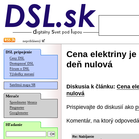
neprihlásený
Cena elektriny je
DSL pripojenie
Ceny DSL
deň nulová
Dostupnosť DSL
Fórum o DSL
Výsledky meraní
Satelitná mapa SR
Diskusia k článku:
Cena ele
nulová
Merače
Speedmeter
Merania
Prispievajte do diskusií ako
p
Pingmeter
Googlemeter
Komentár, na ktorý odpovedá
Hľadanie
Re: Nabíjanie