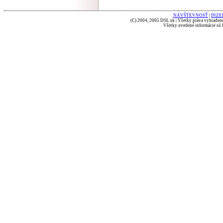
NÁVŠTEVNOSŤ
|
INZE
(C) 2004, 2005 DSL.sk | Všetky práva vyhradené
Všetky uvedené informácie sú b