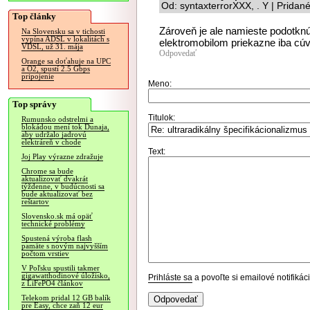
Od: syntaxterrorXXX, . Y | Pridan
Top články
Zároveň je ale namieste podotknú
Na Slovensku sa v tichosti
vypína ADSL v lokalitách s
elektromobilom priekazne iba cúv
VDSL, už 31. mája
Odpovedať
Orange sa doťahuje na UPC
a O2, spustí 2.5 Gbps
pripojenie
Meno:
Top správy
Titulok:
Rumunsko odstrelmi a
blokádou mení tok Dunaja,
aby udržalo jadrovú
elektráreň v chode
Text:
Joj Play výrazne zdražuje
Chrome sa bude
aktualizovať dvakrát
týždenne, v budúcnosti sa
bude aktualizovať bez
reštartov
Slovensko.sk má opäť
technické problémy
Spustená výroba flash
pamäte s novým najvyšším
počtom vrstiev
V Poľsku spustili takmer
gigawatthodinové úložisko,
Prihláste sa
a povoľte si emailové notifiká
z LiFePO4 článkov
Telekom pridal 12 GB balík
pre Easy, chce zaň 12 eur