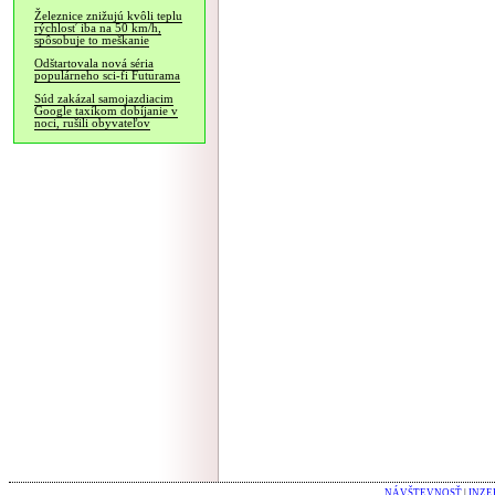
Železnice znižujú kvôli teplu
rýchlosť iba na 50 km/h,
spôsobuje to meškanie
Odštartovala nová séria
populárneho sci-fi Futurama
Súd zakázal samojazdiacim
Google taxíkom dobíjanie v
noci, rušili obyvateľov
NÁVŠTEVNOSŤ
|
INZE