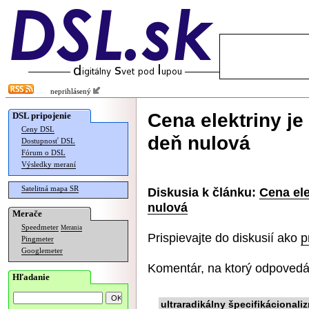
neprihlásený
Cena elektriny je
DSL pripojenie
Ceny DSL
deň nulová
Dostupnosť DSL
Fórum o DSL
Výsledky meraní
Satelitná mapa SR
Diskusia k článku:
Cena ele
nulová
Merače
Speedmeter
Merania
Prispievajte do diskusií ako
p
Pingmeter
Googlemeter
Komentár, na ktorý odpovedá
Hľadanie
ultraradikálny špecifikácionali