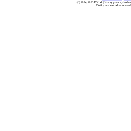
(C) 2004, 2005 DSL.sk | Všetky práva vyhradené
Všetky uvedené informácie sú b