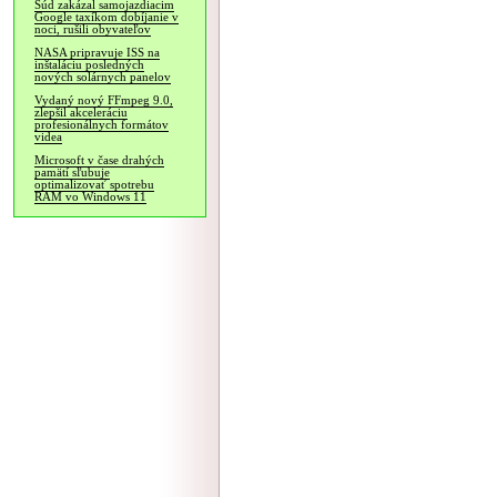
Súd zakázal samojazdiacim
Google taxíkom dobíjanie v
noci, rušili obyvateľov
NASA pripravuje ISS na
inštaláciu posledných
nových solárnych panelov
Vydaný nový FFmpeg 9.0,
zlepšil akceleráciu
profesionálnych formátov
videa
Microsoft v čase drahých
pamätí sľubuje
optimalizovať spotrebu
RAM vo Windows 11