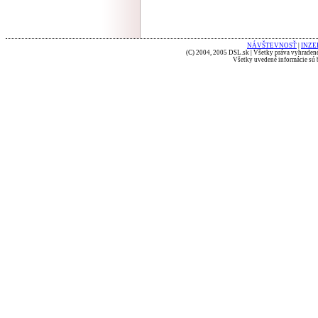
NÁVŠTEVNOSŤ
|
INZE
(C) 2004, 2005 DSL.sk | Všetky práva vyhradené
Všetky uvedené informácie sú b