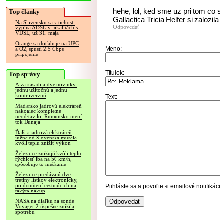
hehe, lol, ked sme uz pri tom co sl
Top články
Gallactica Tricia Helfer si zalozila
Na Slovensku sa v tichosti
Odpovedať
vypína ADSL v lokalitách s
VDSL, už 31. mája
Orange sa doťahuje na UPC
Meno:
a O2, spustí 2.5 Gbps
pripojenie
Titulok:
Top správy
Alza nasadila dve novinky,
jednu užitočnú a jednu
kontroverznú
Text:
Maďarsko jadrovú elektráreň
nakoniec kompletne
neodstavilo, Rumunsko mení
tok Dunaja
Ďalšia jadrová elektráreň
južne od Slovenska musela
kvôli teplu znížiť výkon
Železnice znižujú kvôli teplu
rýchlosť iba na 50 km/h,
spôsobuje to meškanie
Železnice predávajú dve
tretiny lístkov elektronicky,
po donútení cestujúcich na
Prihláste sa
a povoľte si emailové notifiká
takýto nákup
NASA na diaľku na sonde
Voyager 2 úspešne znížila
spotrebu