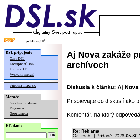
neprihlásený
Aj Nova zakáže p
DSL pripojenie
Ceny DSL
archívoch
Dostupnosť DSL
Fórum o DSL
Výsledky meraní
Satelitná mapa SR
Diskusia k článku:
Aj Nova
Merače
Prispievajte do diskusií ako
p
Speedmeter
Merania
Pingmeter
Komentár, na ktorý odpovedá
Googlemeter
Hľadanie
Re: Reklama
Od: roob_ | Pridané: 2026-05-30 