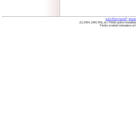
NÁVŠTEVNOSŤ
|
INZE
(C) 2004, 2005 DSL.sk | Všetky práva vyhradené
Všetky uvedené informácie sú b