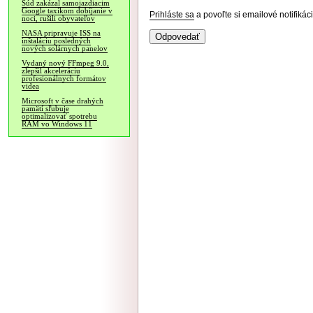
Súd zakázal samojazdiacim
Google taxíkom dobíjanie v
Prihláste sa
a povoľte si emailové notifiká
noci, rušili obyvateľov
NASA pripravuje ISS na
inštaláciu posledných
nových solárnych panelov
Vydaný nový FFmpeg 9.0,
zlepšil akceleráciu
profesionálnych formátov
videa
Microsoft v čase drahých
pamätí sľubuje
optimalizovať spotrebu
RAM vo Windows 11