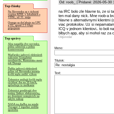
Od: roob_ | Pridané: 2026-05-30 
Top články
na IRC bolo zle hlavne to, ze si ta
Na Slovensku sa v tichosti
vypína ADSL v lokalitách s
ten mal dany nick. Mne roob-a bral
VDSL, už 31. mája
hlavne s alternativnymi klientmi (qi
Orange sa doťahuje na UPC
viac protokolov. Uz si nepamatam 
a O2, spustí 2.5 Gbps
ICQ v jednom klientovi.. to boli 
pripojenie
blbych app, aby si mohol raz za 
Odpovedať
Top správy
Alza nasadila dve novinky,
jednu užitočnú a jednu
Meno:
kontroverznú
Maďarsko jadrovú elektráreň
nakoniec kompletne
Titulok:
neodstavilo, Rumunsko mení
tok Dunaja
Ďalšia jadrová elektráreň
južne od Slovenska musela
Text:
kvôli teplu znížiť výkon
Železnice znižujú kvôli teplu
rýchlosť iba na 50 km/h,
spôsobuje to meškanie
Železnice predávajú dve
tretiny lístkov elektronicky,
po donútení cestujúcich na
takýto nákup
NASA na diaľku na sonde
Voyager 2 úspešne znížila
spotrebu