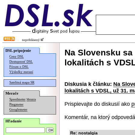
neprihlásený
Na Slovensku sa 
DSL pripojenie
Ceny DSL
lokalitách s VDSL
Dostupnosť DSL
Fórum o DSL
Výsledky meraní
Satelitná mapa SR
Diskusia k článku:
Na Slove
lokalitách s VDSL, už 31. m
Merače
Speedmeter
Merania
Prispievajte do diskusií ako
p
Pingmeter
Googlemeter
Komentár, na ktorý odpovedá
Hľadanie
Re: nostalgia