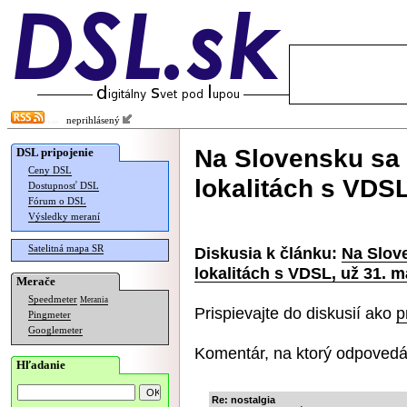
neprihlásený
Na Slovensku sa 
DSL pripojenie
Ceny DSL
lokalitách s VDSL
Dostupnosť DSL
Fórum o DSL
Výsledky meraní
Satelitná mapa SR
Diskusia k článku:
Na Slove
lokalitách s VDSL, už 31. m
Merače
Speedmeter
Merania
Prispievajte do diskusií ako
p
Pingmeter
Googlemeter
Komentár, na ktorý odpovedá
Hľadanie
Re: nostalgia