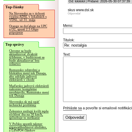
Od: lolololol | Pridané: 2026-05-30 07:37:39
Top články
skus www.dsl.sk
Na Slovensku sa v tichosti
Odpovedať
vypína ADSL v lokalitách s
VDSL, už 31. mája
Meno:
Orange sa doťahuje na UPC
a O2, spustí 2.5 Gbps
pripojenie
Titulok:
Top správy
Chrome sa bude
aktualizovať dvakrát
Text:
týždenne, v budúcnosti sa
bude aktualizovať bez
reštartov
Rumunsko odstrelmi a
blokádou mení tok Dunaja,
aby udržalo jadrovú
elektráreň v chode
Maďarsko jadrovú elektráreň
nakoniec kompletne
neodstavilo, Rumunsko mení
tok Dunaja
Slovensko.sk má opäť
technické problémy
Prihláste sa
a povoľte si emailové notifiká
Železnice znižujú kvôli teplu
rýchlosť iba na 50 km/h,
spôsobuje to meškanie
V Poľsku spustili takmer
gigawatthodinové úložisko,
z LiFePO4 článkov