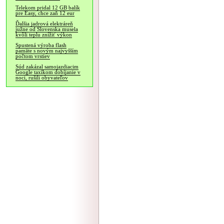
Telekom pridal 12 GB balík
pre Easy, chce zaň 12 eur
Ďalšia jadrová elektráreň
južne od Slovenska musela
kvôli teplu znížiť výkon
Spustená výroba flash
pamäte s novým najvyšším
počtom vrstiev
Súd zakázal samojazdiacim
Google taxíkom dobíjanie v
noci, rušili obyvateľov