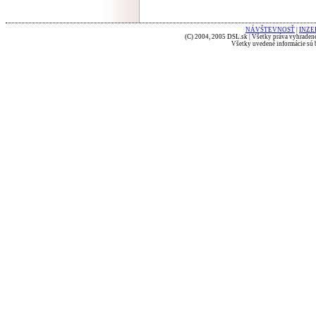
NÁVŠTEVNOSŤ
|
INZE
(C) 2004, 2005 DSL.sk | Všetky práva vyhradené
Všetky uvedené informácie sú b