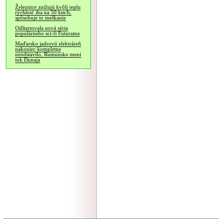
Železnice znižujú kvôli teplu
rýchlosť iba na 50 km/h,
spôsobuje to meškanie
Odštartovala nová séria
populárneho sci-fi Futurama
Maďarsko jadrovú elektráreň
nakoniec kompletne
neodstavilo, Rumunsko mení
tok Dunaja