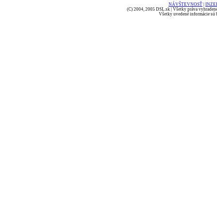
NÁVŠTEVNOSŤ
|
INZE
(C) 2004, 2005 DSL.sk | Všetky práva vyhradené
Všetky uvedené informácie sú b