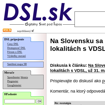
neprihlásený
Na Slovensku sa 
DSL pripojenie
Ceny DSL
lokalitách s VDSL
Dostupnosť DSL
Fórum o DSL
Výsledky meraní
Satelitná mapa SR
Diskusia k článku:
Na Slove
lokalitách s VDSL, už 31. m
Merače
Speedmeter
Merania
Prispievajte do diskusií ako
p
Pingmeter
Googlemeter
Komentár, na ktorý odpovedá
Hľadanie
Re: nostalgia