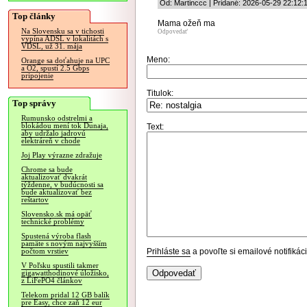
Od: Martinccc | Pridané: 2026-05-29 22:12:
Top články
Mama ožeň ma
Na Slovensku sa v tichosti
Odpovedať
vypína ADSL v lokalitách s
VDSL, už 31. mája
Meno:
Orange sa doťahuje na UPC
a O2, spustí 2.5 Gbps
pripojenie
Titulok:
Top správy
Rumunsko odstrelmi a
blokádou mení tok Dunaja,
Text:
aby udržalo jadrovú
elektráreň v chode
Joj Play výrazne zdražuje
Chrome sa bude
aktualizovať dvakrát
týždenne, v budúcnosti sa
bude aktualizovať bez
reštartov
Slovensko.sk má opäť
technické problémy
Spustená výroba flash
pamäte s novým najvyšším
Prihláste sa
a povoľte si emailové notifiká
počtom vrstiev
V Poľsku spustili takmer
gigawatthodinové úložisko,
z LiFePO4 článkov
Telekom pridal 12 GB balík
pre Easy, chce zaň 12 eur