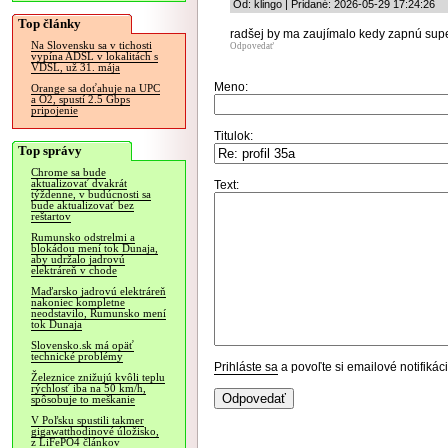
Od: klingo | Pridané: 2026-05-29 17:24:26
Top články
radšej by ma zaujímalo kedy zapnú super
Na Slovensku sa v tichosti
Odpovedať
vypína ADSL v lokalitách s
VDSL, už 31. mája
Meno:
Orange sa doťahuje na UPC
a O2, spustí 2.5 Gbps
pripojenie
Titulok:
Top správy
Chrome sa bude
aktualizovať dvakrát
Text:
týždenne, v budúcnosti sa
bude aktualizovať bez
reštartov
Rumunsko odstrelmi a
blokádou mení tok Dunaja,
aby udržalo jadrovú
elektráreň v chode
Maďarsko jadrovú elektráreň
nakoniec kompletne
neodstavilo, Rumunsko mení
tok Dunaja
Slovensko.sk má opäť
technické problémy
Prihláste sa
a povoľte si emailové notifiká
Železnice znižujú kvôli teplu
rýchlosť iba na 50 km/h,
spôsobuje to meškanie
V Poľsku spustili takmer
gigawatthodinové úložisko,
z LiFePO4 článkov