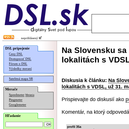
neprihlásený
Na Slovensku sa 
DSL pripojenie
Ceny DSL
lokalitách s VDSL
Dostupnosť DSL
Fórum o DSL
Výsledky meraní
Satelitná mapa SR
Diskusia k článku:
Na Slove
lokalitách s VDSL, už 31. m
Merače
Speedmeter
Merania
Prispievajte do diskusií ako
p
Pingmeter
Googlemeter
Komentár, na ktorý odpovedá
Hľadanie
profil 35a