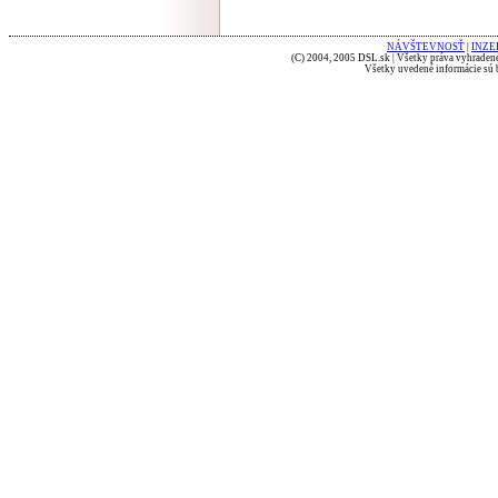
NÁVŠTEVNOSŤ
|
INZE
(C) 2004, 2005 DSL.sk | Všetky práva vyhradené
Všetky uvedené informácie sú b