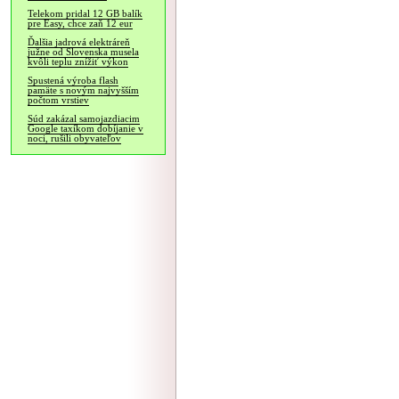
Telekom pridal 12 GB balík
pre Easy, chce zaň 12 eur
Ďalšia jadrová elektráreň
južne od Slovenska musela
kvôli teplu znížiť výkon
Spustená výroba flash
pamäte s novým najvyšším
počtom vrstiev
Súd zakázal samojazdiacim
Google taxíkom dobíjanie v
noci, rušili obyvateľov